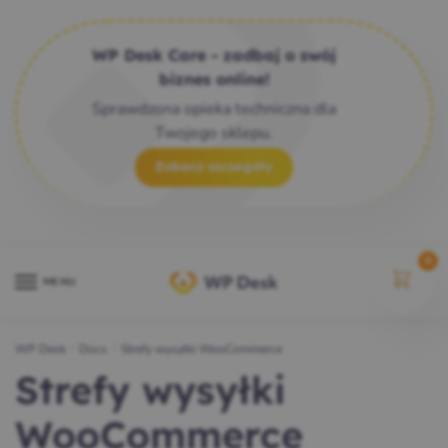
WP Desk Care - zadbaj o swój
biznes online!
Sprawdzona opieka techniczna dla
Twojego sklepu.
Zobacz szczegóły
0
MENU
WP Desk
/
Docs
/
Strefy wysyłki WooCommerce
Strefy wysyłki
WooCommerce