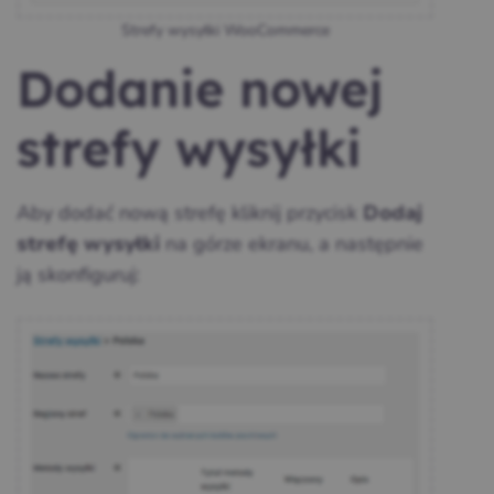
Strefy wysyłki WooCommerce
Dodanie nowej
strefy wysyłki
Aby dodać nową strefę kliknij przycisk
Dodaj
na górze ekranu, a następnie
strefę wysyłki
ją skonfiguruj: