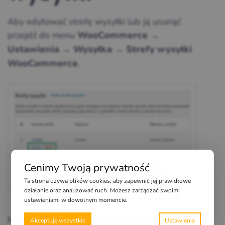
Aby edytować strefę wysyłki lub ją usunąć
przejdź do menu
→
WooCommerce
→
→
Ustawienia
Wysyłka
Strefy wysyłki
.
WooCommerce
Cenimy Twoją prywatność
Ta strona używa plików cookies, aby zapewnić jej prawidłowe
działanie oraz analizować ruch. Możesz zarządzać swoimi
Wysyłka WooCommerce – edycja Strefy wysyłki
ustawieniami w dowolnym momencie.
Najedź kursorem na nazwę strefy, pojawi się
Akceptuję wszystkie