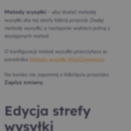
– aby dodać metodę
Metody wysyłki
wysyłki dla tej strefy kliknij przycisk
Dodaj
metodę wysyłki
, a następnie wybierz jedną z
dostępnych metod.
O konfiguracji metod wysyłki przeczytasz w
poradniku
Metody wysyłki WooCommerce
.
Na koniec nie zapomnij o kliknięciu przycisku
.
Zapisz zmiany
Edycja strefy
wysyłki