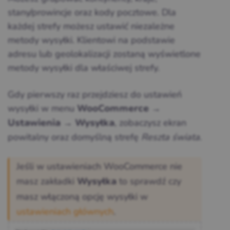
stany/prowincje oraz kody pocztowe. Dla
każdej strefy możesz ustawić niezależne
metody wysyłki. Klientowi na podstawie
adresu lub geolokalizacji zostaną wyświetlone
metody wysyłki dla właściwej strefy.
Gdy pierwszy raz przejdziesz do ustawień
wysyłki w menu
→
WooCommerce
→
, zobaczysz ekran
Ustawienia
Wysyłka
powitalny oraz domyślną strefę
Reszta świata
.
Jeśli w ustawieniach WooCommerce nie
masz zakładki
to sprawdź czy
Wysyłka
masz włączoną opcję wysyłki w
ustawieniach głównych
.