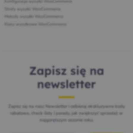
Konfiguracja wysyłki WooCommerce
Strefy wysyłki WooCommerce
Metody wysyłki WooCommerce
Klasy wysyłkowe WooCommerce
Zapisz się na
newsletter
Zapisz się na nasz Newsletter i odbieraj ekskluzywne kody
rabatowe, check-listy i porady, jak zwiększyć sprzedaż w
najgorętszym sezonie roku.