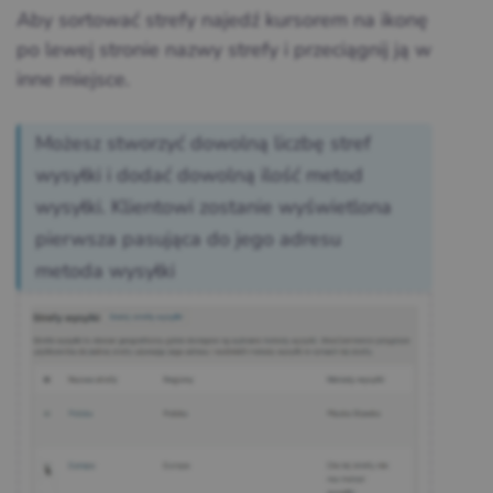
Aby sortować strefy najedź kursorem na ikonę
po lewej stronie nazwy strefy i przeciągnij ją w
inne miejsce.
Możesz stworzyć dowolną liczbę stref
wysyłki i dodać dowolną ilość metod
wysyłki. Klientowi zostanie wyświetlona
pierwsza pasująca do jego adresu
metoda wysyłki