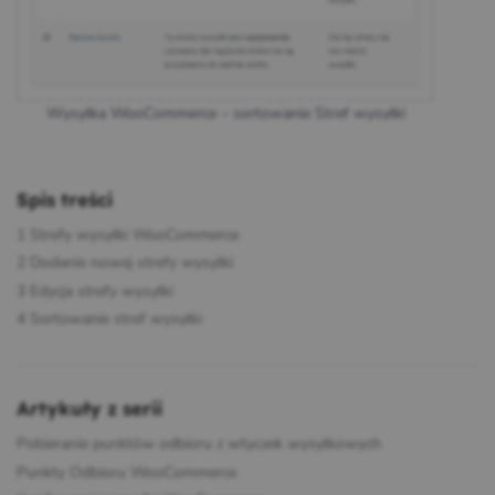
Wysyłka WooCommerce – sortowanie Stref wysyłki
Spis treści
1
Strefy wysyłki WooCommerce
2
Dodanie nowej strefy wysyłki
3
Edycja strefy wysyłki
4
Sortowanie stref wysyłki
Artykuły z serii
Pobieranie punktów odbioru z wtyczek wysyłkowych
Punkty Odbioru WooCommerce