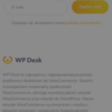
E-mail
*
Zapisując się, akceptujesz naszą
politykę prywatności
WP Desk to największa i najpopularniejsza polska
platforma z dodatkami do WooCommerce. Swoimi
rozwiązaniami wspieramy społeczność
WooCommerce, oferując wysokiej jakości wtyczki
WooCommerce oraz wtyczki do WordPress. Nasze
wtyczki WooCommerce są stworzone z myślą o
łatwości integracji i zwiększeniu funkcjonalności