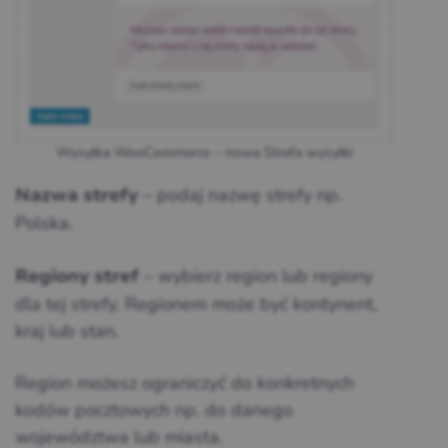
Wysyłka WooCommerce – nowa Strefa wysyłki
– podaj nazwę strefy np.
Nazwa strefy
Polska.
– wybierz region lub regiony
Regiony stref
dla tej strefy. Regionem może być kontynent,
kraj lub stan.
Region możesz ograniczyć do konkretnych
kodów pocztowych np. do danego
województwa lub miasta.