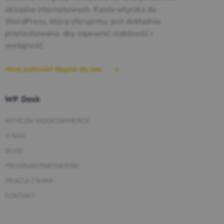
sklepów internetowych. Każda wtyczka do
WordPress, którą oferujemy, jest dokładnie
przetestowana, aby zapewnić stabilność i
wydajność.
Masz pytania? Napisz do nas
WP Desk
WTYCZKI WOOCOMMERCE
O NAS
BLOG
PROGRAM PARTNERSKI
PRACUJ Z NAMI
KONTAKT