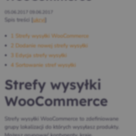
05.06.2017
09.06.2017
Spis treści
[
ukryj
]
1
Strefy wysyłki WooCommerce
2
Dodanie nowej strefy wysyłki
3
Edycja strefy wysyłki
4
Sortowanie stref wysyłki
Strefy wysyłki
WooCommerce
Strefy wysyłki WooCommerce to zdefiniowane
grupy lokalizacji do których wysyłasz produkty.
Możesz grupować kontynenty, kraje,