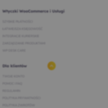
Wtyczki WooCommerce i Usługi
SZYBKIE PŁATNOŚCI
ŁATWIEJSZA KSIĘGOWOŚĆ
INTEGRACJE KURIERSKIE
ZARZĄDZANIE PRODUKTAMI
WP DESK CARE
Dla klientów
TWOJE KONTO
POMOC I FAQ
REGULAMIN
POLITYKA PRYWATNOŚCI
POLITYKA ZWROTÓW