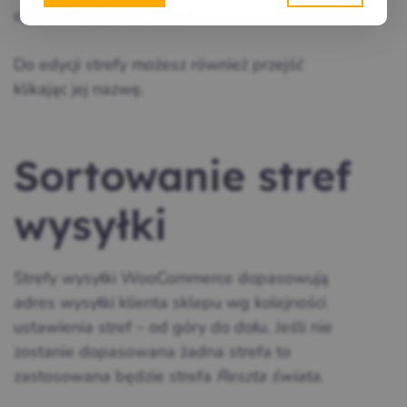
opcja
oraz
.
Edytuj
Usuń
Do edycji strefy możesz również przejść
klikając jej nazwę.
Sortowanie stref
wysyłki
Strefy wysyłki WooCommerce dopasowują
adres wysyłki klienta sklepu wg kolejności
ustawienia stref – od góry do dołu. Jeśli nie
zostanie dopasowana żadna strefa to
zastosowana będzie strefa
Reszta świata
.