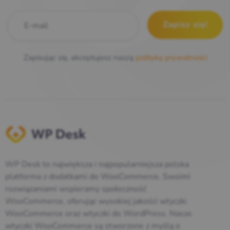
E-mail
*
Zapisując się, akceptujesz naszą
politykę prywatności
WP Desk to największa i najpopularniejsza polska
platforma z dodatkami do WooCommerce. Swoimi
rozwiązaniami wspieramy społeczność
WooCommerce, oferując wysokiej jakości wtyczki
WooCommerce oraz wtyczki do WordPress. Nasze
wtyczki WooCommerce są stworzone z myślą o