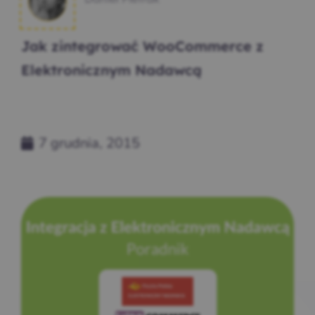
Jak zintegrować WooCommerce z
Elektronicznym Nadawcą
7 grudnia, 2015