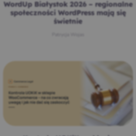
WordUp Białystok 2026 – regionalne
społeczności WordPress mają się
świetnie
Patrycja Wojas