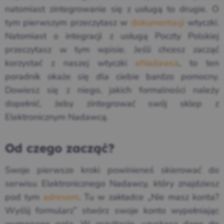
natomiast zintegrowanie się z usługą to drugie. O
tym pierwszym przeczytasz w
dokumentacji
wtyczki.
Natomiast o integracji z usługą Poczty Polskiej
przeczytasz w tym wpisie. Jeśli chcesz zacząć
korzystać z naszej wtyczki
eNadawca
, to ten
poradnik okaże się dla ciebie bardzo pomocny.
Dowiesz się z niego, jakich formalności należy
dopełnić, żeby zintegrować swój sklep z
Elektronicznym Nadawcą.
Od czego zacząć?
Swoje pierwsze kroki powinieneś skierować do
serwisu Elektronicznego Nadawcy, który znajdziesz
pod tym
adresem
. Tu w zakładce „Nie masz konta?
Wyślij formularz” stwórz swoje konto wypełniając