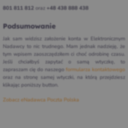
oraz
801 811 812
+48 438 888 438
Podsumowanie
Jak sam widzisz założenie konta w Elektronicznym
Nadawcy to nic trudnego. Mam jednak nadzieję, że
tym wpisem zaoszczędziłem ci choć odrobinę czasu.
Jeśli chciałbyś zapytać o samą wtyczkę, to
zapraszam cię do naszego
formularza kontaktowego
oraz na stronę samej wtyczki, na którą przejdziesz
klikając poniższy button.
Zobacz eNadawca Poczta Polska