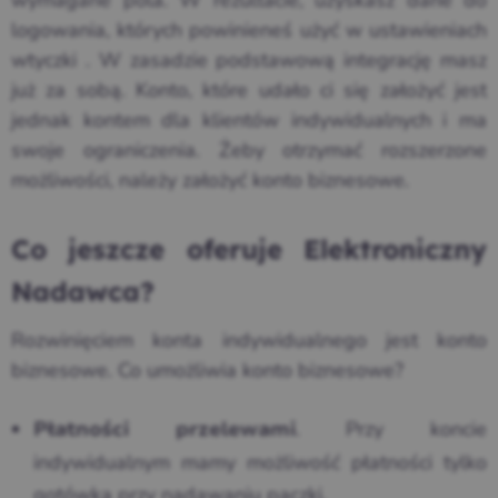
wymagane pola. W rezultacie, uzyskasz dane do
logowania, których powinieneś użyć w ustawieniach
wtyczki . W zasadzie podstawową integrację masz
już za sobą. Konto, które udało ci się założyć jest
jednak kontem dla klientów indywidualnych i ma
swoje ograniczenia. Żeby otrzymać rozszerzone
możliwości, należy założyć konto biznesowe.
Co jeszcze oferuje Elektroniczny
Nadawca?
Rozwinięciem konta indywidualnego jest konto
biznesowe. Co umożliwia konto biznesowe?
. Przy koncie
Płatności przelewami
indywidualnym mamy możliwość płatności tylko
gotówką przy nadawaniu paczki.