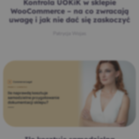
Kontrola UOKiK w sklepie
WooCommerce – na co zwracają
uwagę i jak nie dać się zaskoczyć
Patrycja Wojas