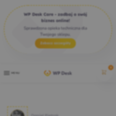
WP Desk Care - zadbaj o swój
biznes online!
Sprawdzona opieka techniczna dla
Twojego sklepu.
Zobacz szczegóły
0
MENU
Daniel Pietrak