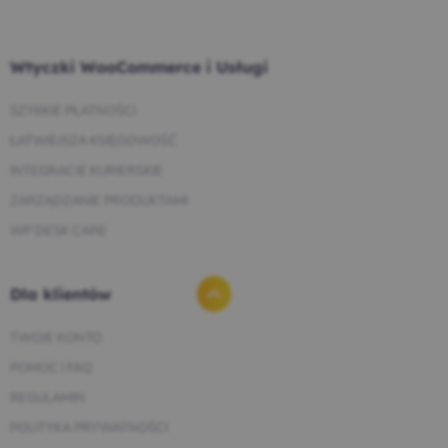
Wtyczki WooCommerce i Usługi
SZYBKIE PŁATNOŚCI
ŁATWIEJSZA KSIĘGOWOŚĆ
INTEGRACJE KURIERSKIE
ZARZĄDZANIE PRODUKTAMI
WP DESK CARE
Dla klientów
TWOJE KONTO
POMOC I FAQ
REGULAMIN
POLITYKA PRYWATNOŚCI