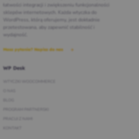
łatwości integracji i zwiększeniu funkcjonalności
sklepów internetowych. Każda wtyczka do
WordPress, którą oferujemy, jest dokładnie
przetestowana, aby zapewnić stabilność i
wydajność.
Masz pytania? Napisz do nas
WP Desk
WTYCZKI WOOCOMMERCE
O NAS
BLOG
PROGRAM PARTNERSKI
PRACUJ Z NAMI
KONTAKT