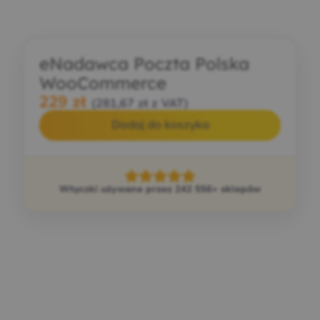
eNadawca Poczta Polska
WooCommerce
229
zł
(
281,67
zł
z VAT)
Dodaj do koszyka
Wtyczki używane przez 242 556+ sklepów