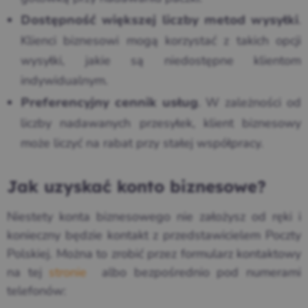
.
Dostępność większej liczby metod wysyłki
Klienci biznesowi mogą korzystać z takich opcji
wysyłki, jakie są niedostępne klientom
indywidualnym.
. W zależności od
Preferencyjny cennik usług
liczby nadawanych przesyłek, klient biznesowy
może liczyć na rabat przy stałej współpracy.
Jak uzyskać konto biznesowe?
Niestety konta biznesowego nie założysz od ręki i
konieczny będzie kontakt z przedstawicielem Poczty
Polskiej. Można to zrobić przez formularz kontaktowy
na tej
stronie
albo bezpośrednio pod numerami
telefonów: