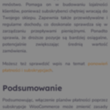
mnóstwo. Pomaga on w budowaniu lojalności
klientów, ponieważ subskrybenci chętniej wracają do
Twojego sklepu. Zapewnia także przewidywalne i
regularne dochody, co doskonale sprawdza się w
zarządzaniu przepływami pieniężnymi. Ponadto
sprawia, że ​​droższe pozycje są bardziej osiągalne,
potencjalnie zwiększając średnią wartość
zamówienia.
Możesz też sprawdzić wpis na temat
ponowień
płatności i subskrypcjach
.
Podsumowanie
Podsumowując, włączenie planów płatności poprzez
subskrypcje WooCommerce może zmienić zasady