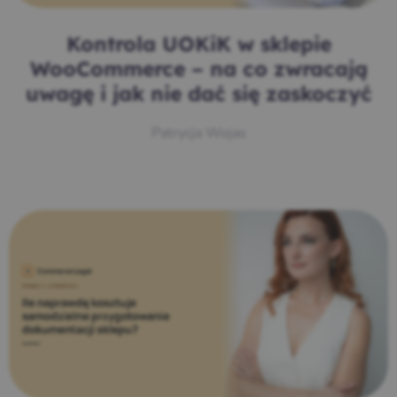
Kontrola UOKiK w sklepie
WooCommerce – na co zwracają
uwagę i jak nie dać się zaskoczyć
Patrycja Wojas