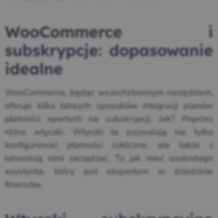
WooCommerce i
subskrypcje: dopasowanie
idealne
WooCommerce, będąc wszechstronnym narzędziem,
oferuje kilka łatwych sposobów integracji planów
płatności opartych na subskrypcji. Jak? Poprzez
różne wtyczki. Wtyczki te pozwalają nie tylko
konfigurować płatności cykliczne, ale także z
łatwością nimi zarządzać. To jak mieć osobistego
asystenta, który jest ekspertem w dziedzinie
finansów.