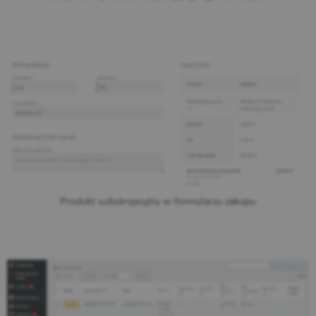
Produkt subskrypcyjny w formularzu zakupu