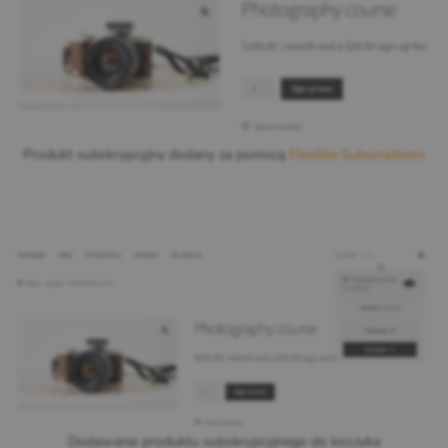
Produkt subskrypcyjny dodany za pomocą
Flexible Subscriptions
Dodawanie produktu subskrypcyjnego do koszyka