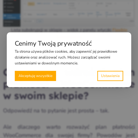
Lista subskrypcji w sklepie – widok z panelu wtyczki
Flexible
Subscriptions
Cenimy Twoją prywatność
Ta strona używa plików cookies, aby zapewnić jej prawidłowe
działanie oraz analizować ruch. Możesz zarządzać swoimi
ustawieniami w dowolnym momencie.
Czy warto wdrożyć plan
Akceptuję wszystkie
płatności WooCommerce
w swoim sklepie?
Odpowiedź na to pytanie jest prosta – tak.
Ale dlaczego warto rozważyć plan płatności
WooCommerce dla swojej firmy? Powodów jest