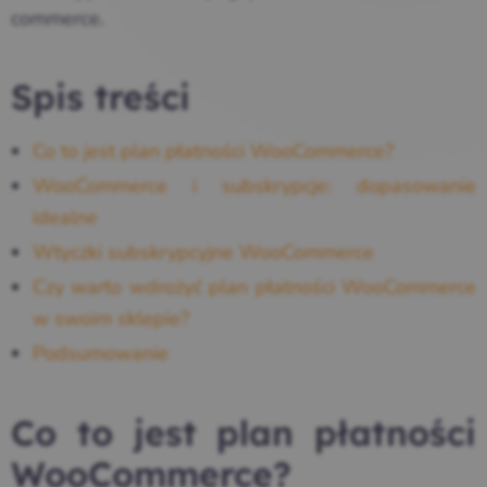
commerce.
Spis treści
Co to jest plan płatności WooCommerce?
WooCommerce i subskrypcje: dopasowanie
idealne
Wtyczki subskrypcyjne WooCommerce
Czy warto wdrożyć plan płatności WooCommerce
w swoim sklepie?
Podsumowanie
Co to jest plan płatności
WooCommerce?