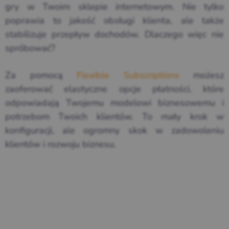
gry w Twoim sklepie internetowym. Nie tylko
poprawia to jakość obsługi klienta, ale także
stabilizuje przepływ dochodów. Dlaczego więc nie
spróbować?
Za pomocą
Flexible Subscriptions
możesz
zaoferować elastyczne opcje płatności, które
odpowiadają Twojemu modelowi biznesowemu i
potrzebom Twoich klientów. To mały krok w
konfiguracji, ale ogromny skok w zadowoleniu
klientów i rozwoju biznesu.