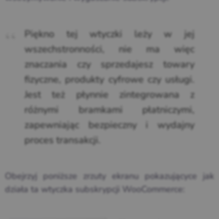
Piękno tej wtyczki leży w jej
wszechstronności, nie ma więc
znaczania czy sprzedajesz towary
fizyczne, produkty cyfrowe czy usługi.
Jest też płynnie zintegrowana z
różnymi bramkami płatniczymi,
zapewniając bezpieczny i wydajny
proces transakcji.
Obejrzyj poniższe zrzuty ekranu pokazującyce jak
działa ta wtyczka subskrypcji WooCommerce: