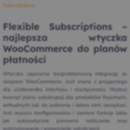
Subscriptions
.
Flexible Subscriptions –
najlepsza wtyczka
WooCommerce do planów
płatności
Wtyczka zapewnia bezproblemową integrację ze
sklepem WooCommerce. Jest znana z przyjaznego
dla użytkownika interfejsu i elastyczności. Możesz
tworzyć plany subskrypcji dla produktów fizycznych,
wirtualnych lub do pobrania i łatwo nimi zarządzać.
Jest wysoce konfigurowalna i zawiera funkcje takie
jak automatyczne ponowne rozliczanie oraz
wstrzymywanie i wygaszanie subskrypcji.