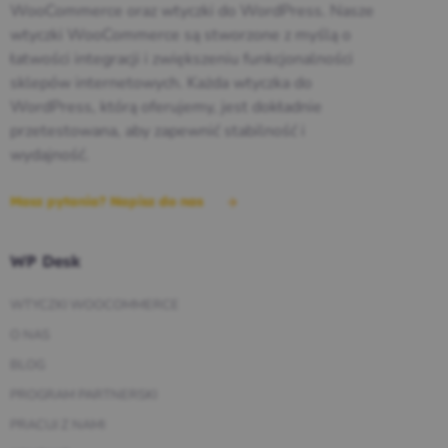
WooCommerce oraz wtyczki do WordPress. Nasze
wtyczki WooCommerce są stworzone z myślą o
łatwości integracji i zwiększeniu funkcjonalności
sklepów internetowych. Każda wtyczka do
WordPress, którą oferujemy, jest dokładnie
przetestowana, aby zapewnić stabilność i
wydajność.
Masz pytania? Napisz do nas
WP Desk
WTYCZKI WOOCOMMERCE
O NAS
BLOG
PROGRAM PARTNERSKI
PRACUJ Z NAMI