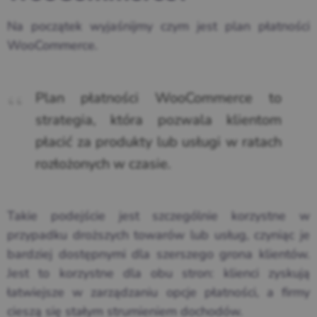
Na początek wyjaśnijmy czym jest plan płatności
WooCommerce.
Plan płatności WooCommerce to
strategia, która pozwala klientom
płacić za produkty lub usługi w ratach
rozłożonych w czasie.
Takie podejście jest szczególnie korzystne w
przypadku droższych towarów lub usług, czyniąc je
bardziej dostępnymi dla szerszego grona klientów.
Jest to korzystne dla obu stron: klienci zyskują
łatwiejsze w zarządzaniu opcje płatności, a firmy
cieszą się stałym strumieniem dochodów.