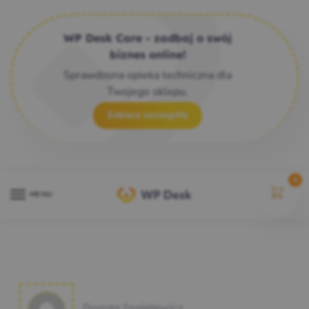
WP Desk Care - zadbaj o swój
biznes online!
Sprawdzona opieka techniczna dla
Twojego sklepu.
Zobacz szczegóły
0
MENU
Dorota Ingielewicz