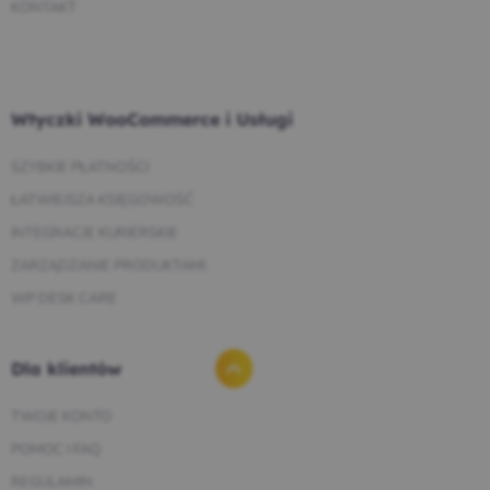
KONTAKT
Wtyczki WooCommerce i Usługi
SZYBKIE PŁATNOŚCI
ŁATWIEJSZA KSIĘGOWOŚĆ
INTEGRACJE KURIERSKIE
ZARZĄDZANIE PRODUKTAMI
WP DESK CARE
Dla klientów
TWOJE KONTO
POMOC I FAQ
REGULAMIN