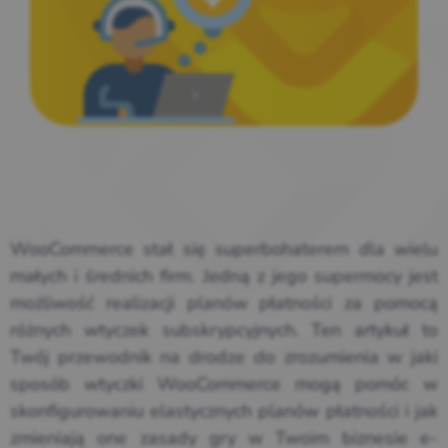
WooCommerce stał się superbohaterem dla wielu
małych i średnich firm. Jedną z jego supermocy jest
możliwość realizacji planów płatności za pomocą
różnych wtyczek subskrypcyjnych. Ten artykuł to
Twój przewodnik na drodze do zrozumienia w jaki
sposób wtyczki WooCommerce mogą pomóc w
skonfigurowaniu elastycznych planów płatności i jak
zmieniają one zasady gry w Twoim biznesie e-