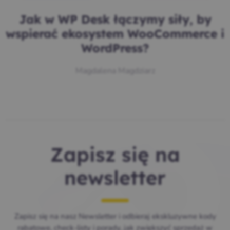
Jak w WP Desk łączymy siły, by
wspierać ekosystem WooCommerce i
WordPress?
Magdalena Magdziarz
Zapisz się na
newsletter
Zapisz się na nasz Newsletter i odbieraj ekskluzywne kody
rabatowe, check-listy i porady, jak zwiększyć sprzedaż w