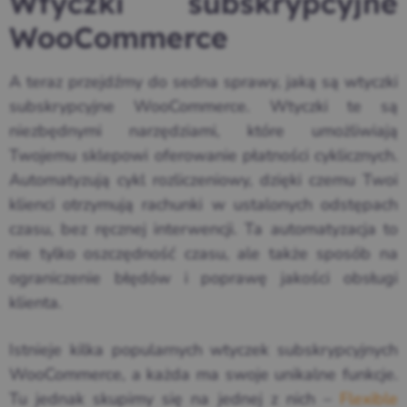
Wtyczki subskrypcyjne
WooCommerce
A teraz przejdźmy do sedna sprawy, jaką są wtyczki
subskrypcyjne WooCommerce. Wtyczki te są
niezbędnymi narzędziami, które umożliwiają
Twojemu sklepowi oferowanie płatności cyklicznych.
Automatyzują cykl rozliczeniowy, dzięki czemu Twoi
klienci otrzymują rachunki w ustalonych odstępach
czasu, bez ręcznej interwencji. Ta automatyzacja to
nie tylko oszczędność czasu, ale także sposób na
ograniczenie błędów i poprawę jakości obsługi
klienta.
Istnieje kilka popularnych wtyczek subskrypcyjnych
WooCommerce, a każda ma swoje unikalne funkcje.
Tu jednak skupimy się na jednej z nich –
Flexible