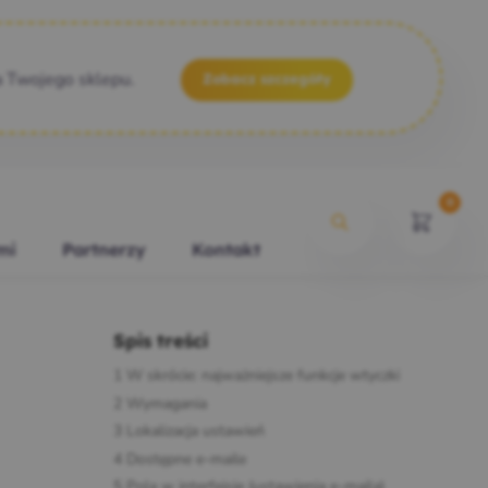
a Twojego sklepu.
Zobacz szczegóły
0
mi
Partnerzy
Kontakt
Spis treści
1
W skrócie: najważniejsze funkcje wtyczki
2
Wymagania
3
Lokalizacja ustawień
4
Dostępne e‑maile
5
Pola w interfejsie (ustawienia e‑maila)