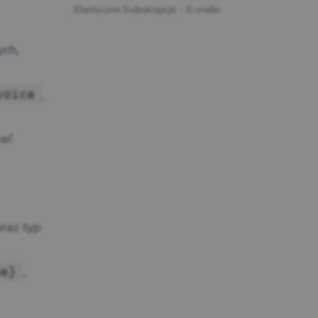
Elastyczne Subskrypcje – E-maile
ych,
,
voice
wać
raz typ
,
me}