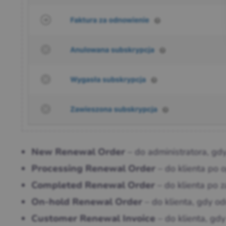
– do administratora, gd
New Renewal Order
– do klienta po o
Processing Renewal Order
– do klienta po 
Completed Renewal Order
– do klienta, gdy od
On-hold Renewal Order
– do klienta, gd
Customer Renewal Invoice