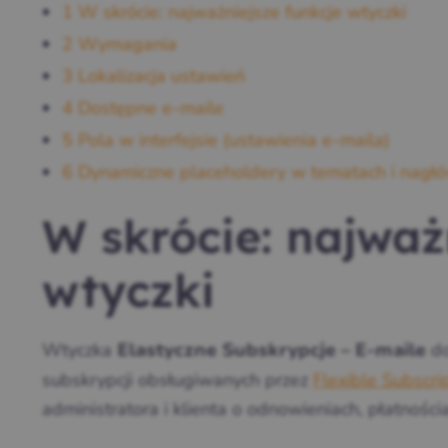
1
W skrócie: najważniejsze funkcje wtyczki
2
Wymagania
3
Lokalizacja ustawień
4
Dostępne e‑maile
5
Pola w interfejsie (ustawienia e‑maila)
6
Dynamiczne placeholdery w tematach i nagł
W skrócie: najważ
wtyczki
Wtyczka
do
Elastyczne Subskrypcje – E-maile
subskrypcji obsługiwanych przez
Flexible Subscri
administratora i klienta o odnowieniach, płatności