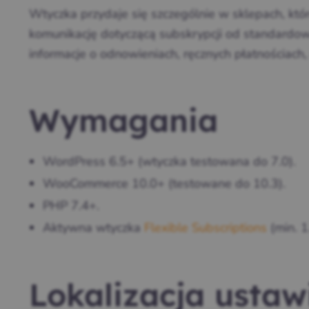
Wtyczka przydaje się szczególnie w sklepach, któr
komunikację dotyczącą subskrypcji od standar
informacje o odnowieniach, ręcznych płatnościach,
Wymagania
WordPress 6.5+ (wtyczka testowana do 7.0).
WooCommerce 10.0+ (testowane do 10.3).
PHP 7.4+.
Aktywna wtyczka
Flexible Subscriptions
(min. 1
Lokalizacja ustaw