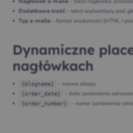
– tekst nagłówka; pozosta
Nagłówek e‑maila
– tekst wyświetlany pod gł
Dodatkowa treść
– format wiadomości (HTML / plai
Typ e‑maila
Dynamiczne place
nagłówkach
– nazwa sklepu.
{blogname}
– data zamówienia odnowien
{order_date}
– numer zamówienia odno
{order_number}