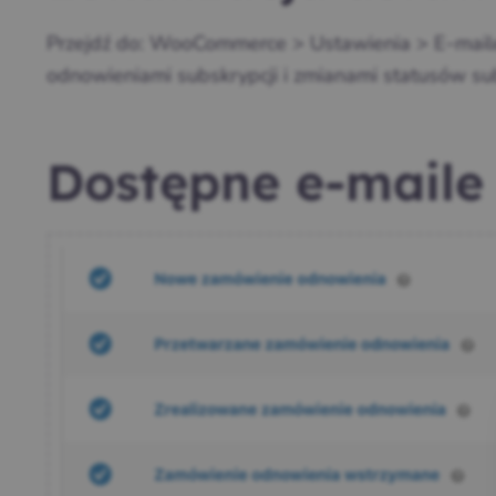
Przejdź do: WooCommerce > Ustawienia > E‑maile.
odnowieniami subskrypcji i zmianami statusów sub
Dostępne e‑maile