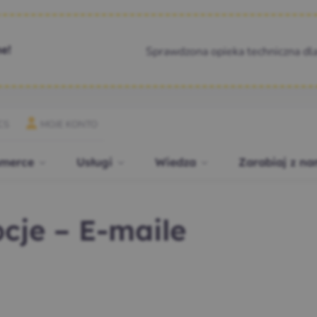
Sprawdzona opieka techniczna dl
e!
CS
MOJE KONTO
merce
Usługi
Wiedza
Zarabiaj z na
cje – E-maile