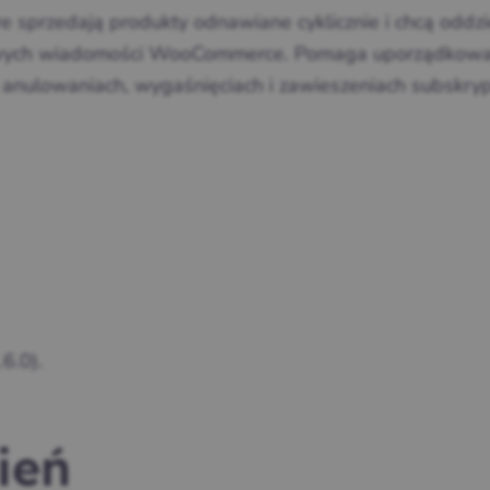
e sprzedają produkty odnawiane cyklicznie i chcą oddzi
dowych wiadomości WooCommerce. Pomaga uporządkow
 anulowaniach, wygaśnięciach i zawieszeniach subskrypc
.6.0).
ień