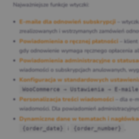
Najważniejsze funkcje wtyczki:
– wtyczk
E-maile dla odnowień subskrypcji
zrealizowanych i wstrzymanych zamówień odno
– klien
Powiadomienia o ręcznej płatności
gdy odnowienie wymaga ręcznego opłacenia alb
Powiadomienia administracyjne o statusa
wiadomości o subskrypcjach anulowanych, wyga
Konfiguracja w standardowych ustawie
WooCommerce → Ustawienia → E-maile
– dla e-m
Personalizacja treści wiadomości
wiadomości. Dla powiadomień administracyjny
Dynamiczne dane w tematach i nagłówk
i
.
{order_date}
{order_number}