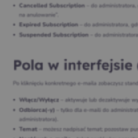
– do administratora,
Cancelled Subscription
na anulowanie”.
– do administratora, g
Expired Subscription
– do administrator
Suspended Subscription
Pola w interfejsie
Po kliknięciu konkretnego e‑maila zobaczysz st
– aktywuje lub dezaktywuje wy
Włącz/Wyłącz
– tylko dla e‑maili do administr
Odbiorca(-y)
administratora).
– możesz nadpisać temat; pozostaw pus
Temat