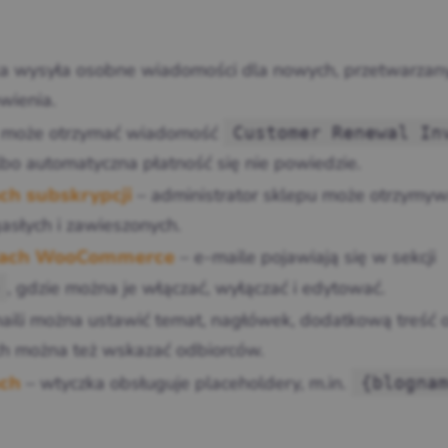
a wysyła osobne wiadomości dla nowych, przetwarzan
wienia.
t może otrzymać wiadomość
Customer Renewal In
o automatyczna płatność się nie powiedzie.
– administrator sklepu może otrzymy
ch subskrypcji
słych i zawieszonych.
– e-maile pojawiają się w sekcji
niach WooCommerce
, gdzie można je włączać, wyłączać i edytować.
aili można ustawić temat, nagłówek, dodatkową treść o
ch można też wskazać odbiorców.
– wtyczka obsługuje placeholdery, m.in.
{blogna
ach