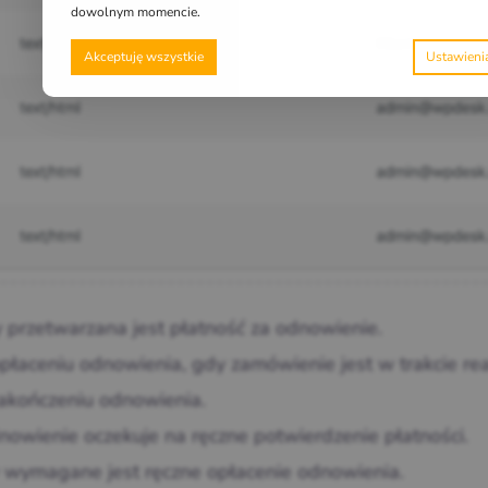
dowolnym momencie.
Akceptuję wszystkie
y przetwarzana jest płatność za odnowienie.
płaceniu odnowienia, gdy zamówienie jest w trakcie real
zakończeniu odnowienia.
nowienie oczekuje na ręczne potwierdzenie płatności.
y wymagane jest ręczne opłacenie odnowienia.