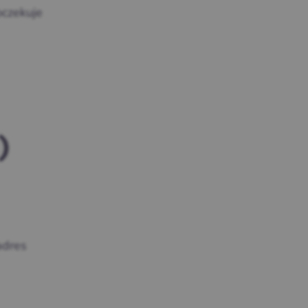
oczekuje
)
adres