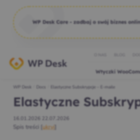
WP Desk Care - zadbaj o swój biznes onlin
O NAS
BLOG
DO
Wtyczki WooCom
WP Desk
Docs
Elastyczne Subskrypcje – E-maile
/
/
Elastyczne Subskryp
16.01.2026
22.07.2026
Spis treści
[
ukryj
]