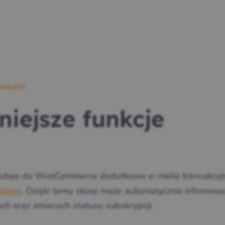
ówkach
niejsze funkcje
daje do WooCommerce dodatkowe e-maile transakcyj
ptions
. Dzięki temu sklep może automatycznie informow
ach oraz zmianach statusu subskrypcji.