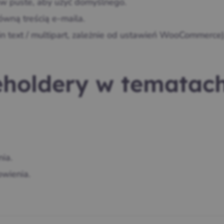
w puste, aby użyć domyślnego.
ówną treścią e‑maila.
n text / multipart, zależnie od ustawień WooCommerce)
holdery w tematach
ia.
wienia.