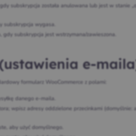
 gdy subskrypcja została anulowana lub jest w stanie „
dy subskrypcja wygasa.
a, gdy subskrypcja jest wstrzymana/zawieszona.
 (ustawienia e‑maila
andardowy formularz WooCommerce z polami:
syłkę danego e‑maila.
atora; wpisz adresy oddzielone przecinkami (domyślnie: 
te, aby użyć domyślnego.