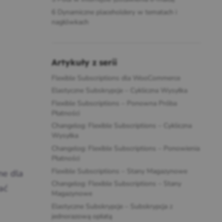
6
Dynamiczne placeholdery w tematach i
nagłówkach
Artykuły z serii
Flexible Subscriptions dla WooCommerce
Elastyczne Subskrypcje – Cykliczna Wysyłka
Flexible Subscriptions – Ponowna Próba
Płatności
Changelog: Flexible Subscriptions – Cykliczna
Wysyłka
Changelog: Flexible Subscriptions – Ponowienia
Płatności
Flexible Subscriptions – Stany Magazynowe
ne dla
Changelog: Flexible Subscriptions – Stany
ać
Magazynowe
Elastyczne Subskrypcje – Subskrypcja z
jednorazową opłatą