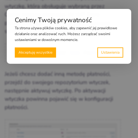
wtyczkę, która obsługuje wybraną przez
Ciebie metodę płatności. W WP Store
Cenimy Twoją prywatność
posiadamy możliwości integracji z licznymi
Ta strona używa plików cookies, aby zapewnić jej prawidłowe
systemami płatności. Między innymi z:
działanie oraz analizować ruch. Możesz zarządzać swoimi
ustawieniami w dowolnym momencie.
Akceptuję wszystkie
Jeżeli chcesz dodać inną metodę płatności,
przejdź do swojego repozytorium wtyczek,
następnie aktywuj wtyczkę. Po aktywacji
wtyczka powinna pojawić się w konfiguracji
płatności.