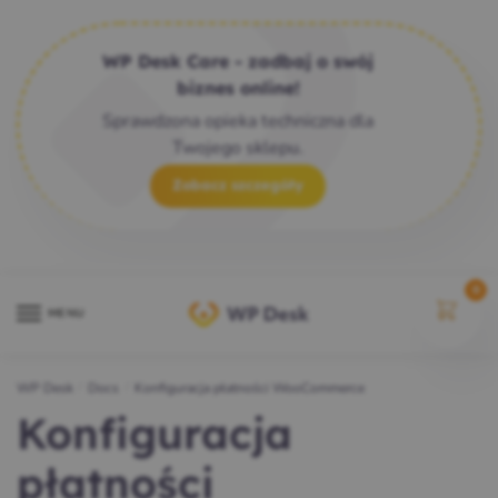
WP Desk Care - zadbaj o swój
biznes online!
Sprawdzona opieka techniczna dla
Twojego sklepu.
Zobacz szczegóły
0
MENU
WP Desk
/
Docs
/
Konfiguracja płatności WooCommerce
Konfiguracja
płatności