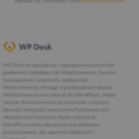
Zapisując się, akceptujesz naszą
politykę prywatności
WP Desk to największa i najpopularniejsza polska
platforma z dodatkami do WooCommerce. Swoimi
rozwiązaniami wspieramy społeczność
WooCommerce, oferując wysokiej jakości wtyczki
WooCommerce oraz wtyczki do WordPress. Nasze
wtyczki WooCommerce są stworzone z myślą o
łatwości integracji i zwiększeniu funkcjonalności
sklepów internetowych. Każda wtyczka do
WordPress, którą oferujemy, jest dokładnie
przetestowana, aby zapewnić stabilność i