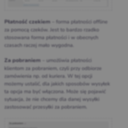
– forma płatności offline
Płatność czekiem
za pomocą czeków. Jest to bardzo rzadko
stosowana forma płatności i w obecnych
czasach raczej mało wygodna.
– umożliwia płatności
Za pobraniem
klientom za pobraniem, czyli przy odbiorze
zamówienia np. od kuriera. W tej opcji
możemy ustalić, dla jakich sposobów wysyłek
ta opcja ma być włączona. Może się pojawić
sytuacja, że nie chcemy dla danej wysyłki
zastosować przesyłki za pobraniem.