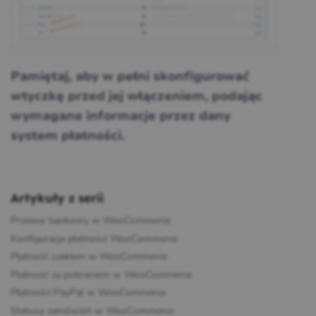
Pamiętaj, aby w pełni skonfigurować
wtyczkę przed jej włączeniem, podając
wymagane informacje przez dany
system płatności.
Artykuły z serii
Przelew bankowy w WooCommerce
Konfiguracja płatności WooCommerce
Płatność czekiem w WooCommerce
Płatność za pobraniem w WooCommerce
Płatności PayPal w WooCommerce
Statusy zamówień w WooCommerce