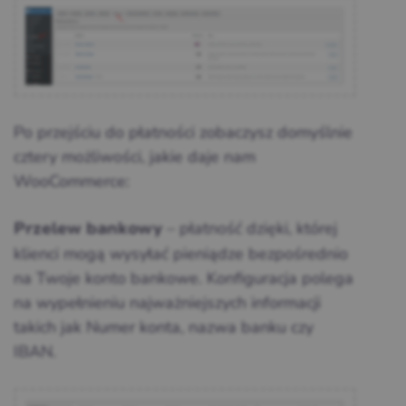
Po przejściu do płatności zobaczysz domyślnie
cztery możliwości, jakie daje nam
WooCommerce:
– płatność dzięki, której
Przelew bankowy
klienci mogą wysyłać pieniądze bezpośrednio
na Twoje konto bankowe. Konfiguracja polega
na wypełnieniu najważniejszych informacji
takich jak Numer konta, nazwa banku czy
IBAN.