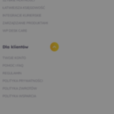
SZYBKIE PŁATNOŚCI
ŁATWIEJSZA KSIĘGOWOŚĆ
INTEGRACJE KURIERSKIE
ZARZĄDZANIE PRODUKTAMI
WP DESK CARE
Dla klientów
TWOJE KONTO
POMOC I FAQ
REGULAMIN
POLITYKA PRYWATNOŚCI
POLITYKA ZWROTÓW
POLITYKA WSPARCIA