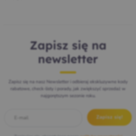
Zapisz się na
newsletter
Zapisz się na nasz Newsletter i odbieraj ekskluzywne kody
rabatowe, check-listy i porady, jak zwiększyć sprzedaż w
najgorętszym sezonie roku.
E-mail
*