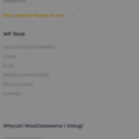
wydajność.
Masz pytania? Napisz do nas
WP Desk
WTYCZKI WOOCOMMERCE
O NAS
BLOG
PROGRAM PARTNERSKI
PRACUJ Z NAMI
KONTAKT
Wtyczki WooCommerce i Usługi