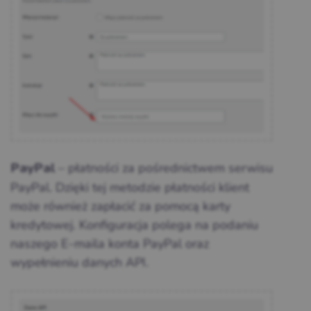
– płatności za pośrednictwem serwisu
PayPal
PayPal. Dzięki tej metodzie płatności klient
może również zapłacić za pomocą karty
kredytowej. Konfiguracja polega na podaniu
naszego E-maila konta PayPal oraz
wypełnieniu danych API.