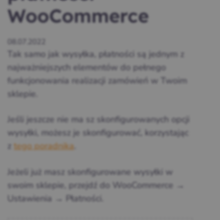
WooCommerce
08.07.2022
Tak samo jak wysyłka, płatności są jednym z
najważniejszych elementów do pełnego
funkcjonowania realizacji zamówień w Twoim
sklepie.
Jeśli jeszcze nie ma sz skonfigurowanych opcji
wysyłki, możesz je skonfigurować, korzystając
z
tego poradnika
.
Jeżeli już masz skonfigurowane wysyłki w
swoim sklepie, przejdź do WooCommerce →
Ustawienia → Płatności.