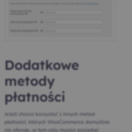
Dodatkowe
metody
płatności
Jeżeli chcesz korzystać z innych metod
płatności, których WooCommerce domyślnie
nie oferuje, w tym celu musisz posiadać