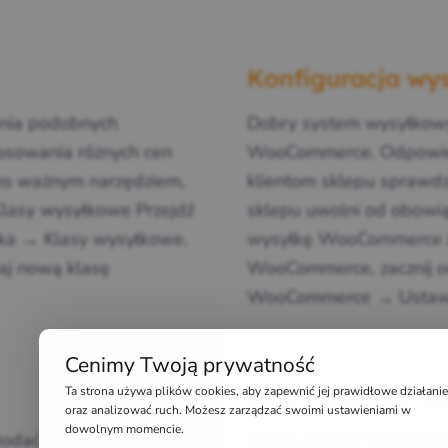
Konfiguracja w
nia podobnych
Dobry system wysyłkowy
osowania różnych cen
WooCommerce. Odpowied
zo ważnym narzędziem,
klientom sklepu sprawdzi
 Klasy wysyłkowe Przejdź
sklepu uwolni od obowi
a → Klasy wysyłkowe.
wysyłkę WooCommerce Je
aj nową klasę
WooCommerce, zacznij od
WooCommerce → Ustawi
Cenimy Twoją prywatność
Ta strona używa plików cookies, aby zapewnić jej prawidłowe działanie
Strefy wysyłki 
oraz analizować ruch. Możesz zarządzać swoimi ustawieniami w
dowolnym momencie.
odać metody wysyłki
Strefy wysyłki WooComm