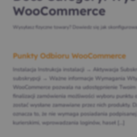
WooCommerce
Wysyłasz fizyczne towary? Dowiedz się jak skonfigur
Punkty Odbioru WooCommerce
Instalacja Instrukcja instalacji → Aktywacja Subsk
subskrypcji → Ważne informacje Wymagania Wty
WooCommerce pozwala na udostępnienie Twoim k
finalizacji zamówienia możliwości wyboru punktu 
zostać wysłane zamawiane przez nich produkty. Dz
oznacza to, że nie wymaga posiadania podpisane
kurierskimi, wprowadzania loginów, haseł […]