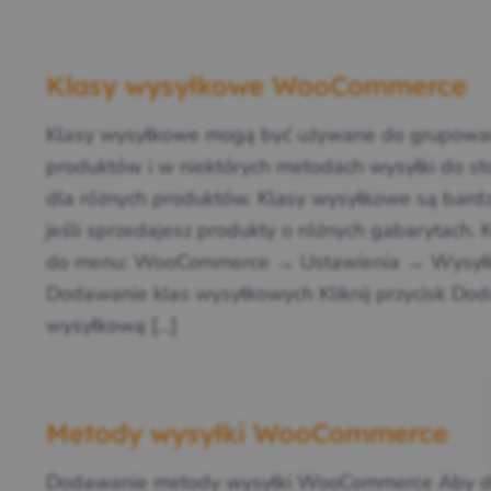
Klasy wysyłkowe WooCommerce
Klasy wysyłkowe mogą być używane do grupowa
produktów i w niektórych metodach wysyłki do st
dla różnych produktów. Klasy wysyłkowe są bard
jeśli sprzedajesz produkty o różnych gabarytach.
do menu: WooCommerce → Ustawienia → Wysyłk
Dodawanie klas wysyłkowych Kliknij przycisk Dod
wysyłkową […]
Metody wysyłki WooCommerce
Dodawanie metody wysyłki WooCommerce Aby d