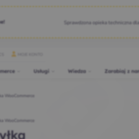
Sprawdzona opieka techniczna dl
e!
CS
MOJE KONTO
merce
Usługi
Wiedza
Zarabiaj z na
ka WooCommerce
ka WooCommerce
yłka