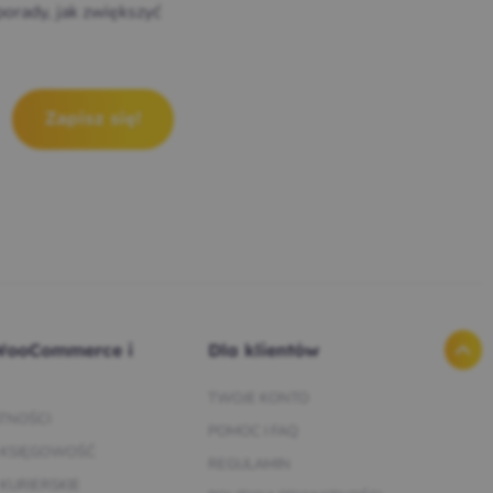
porady, jak zwiększyć
-mail
*
WooCommerce i
Dla klientów
TWOJE KONTO
ATNOŚCI
POMOC I FAQ
 KSIĘGOWOŚĆ
REGULAMIN
 KURIERSKIE