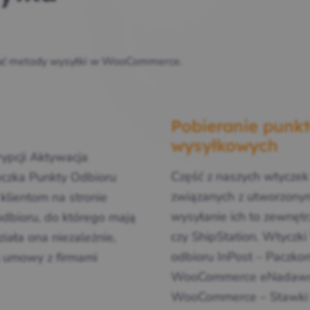
ować metody wysyłki w WooCommerce.
Pobieranie punk
wysyłkowych
rypcji Aktywacja
Część z naszych wtycze
czka Punkty Odbioru
związanych z utworzonym
lientom na stronie
wysyłanie ich to zewnętr
odbioru, do którego mają
czy ShipStation. Wtyczk
iała ona niezależnie,
odbioru InPost – Paczko
j umowy z firmami
WooCommerce eNadawca
WooCommerce – Stawki li