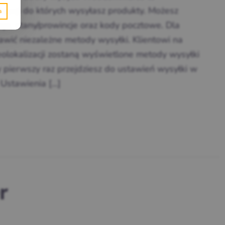
izacji do których wysyłasz produkty. Możesz
je, stany/prowincje oraz kody pocztowe. Dla
awić niezależne metody wysyłki. Klientowi na
olokalizacji zostaną wyświetlone metody wysyłki
y pierwszy raz przejdziesz do ustawień wysyłki w
stawienia […]
r