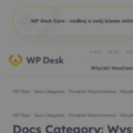
WP Desk Care - zadbaj o swój biznes onlin
O NAS
BLOG
DO
Wtyczki WooCom
WP Desk
Docs Categories
Poradniki WooCommerce
Wysył
/
/
/
WP Desk
Docs Categories
Poradniki WooCommerce
Wysył
/
/
/
Docs Category:
Wys