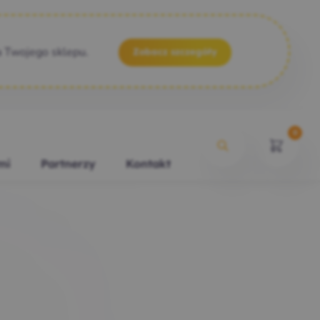
a Twojego sklepu.
Zobacz szczegóły
0
mi
Partnerzy
Kontakt