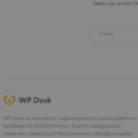
Zapisz się na nasz N
WP Desk to największa i najpopularniejsza polska platforma 
dodatkami do WooCommerce. Swoimi rozwiązaniami
wspieramy społeczność WooCommerce, oferując wysokiej