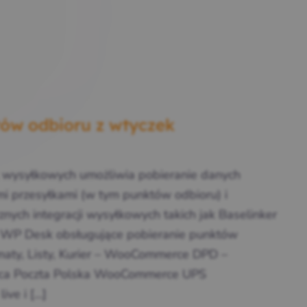
tów odbioru z wtyczek
k wysyłkowych umożliwia pobieranie danych
i przesyłkami (w tym punktów odbioru) i
znych integracji wysyłkowych takich jak Baselinker
i WP Desk obsługujące pobieranie punktów
maty, Listy, Kurier – WooCommerce DPD –
 Poczta Polska WooCommerce UPS
ve i […]