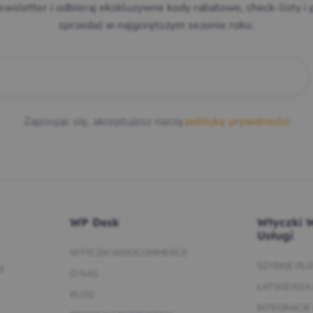
ewsletter i odbieraj ekskluzywne kody rabatowe, check-listy i 
sprzedaż w najgorętszym sezonie roku.
E
Zapisując się, akceptujesz naszą
politykę prywatności
WP Desk
Wtyczki 
Usługi
WTYCZKI WOOCOMMERCE
SZYBKIE PŁ
z
O NAS
ŁATWIEJSZA
BLOG
INTEGRACJE