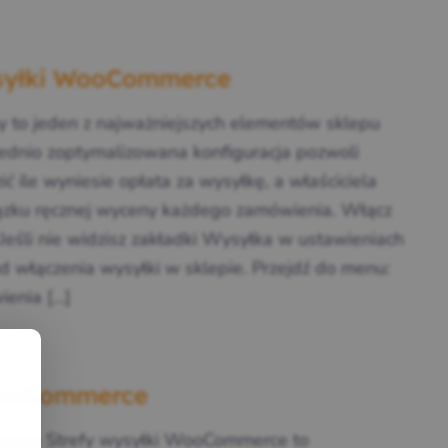
ysyłki WooCommerce
 to jeden z najważniejszych elementów sklepu
nio zoptymalizowana konfiguracja pozwoli
ć ile wyniesie opłata za wysyłkę, a właściciela
ązku ręcznej wyceny każdego zamówienia. Włącz
śli nie widzisz zakładki Wysyłka w ustawieniach
 włączenia wysyłki w sklepie. Przejdź do menu:
enia […]
WooCommerce
erce Strefy wysyłki WooCommerce to