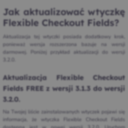
Jak aktualizować wtyczkę
Flexible Checkout Fields?
Aktualizacja tej wtyczki posiada dodatkowy krok,
ponieważ wersja rozszerzona bazuje na wersji
darmowej. Poniżej przykład aktualizacji do wersji
3.2.0.
Aktualizacja Flexible Checkout
Fields FREE z wersji 3.1.3 do wersji
3.2.0.
Na Twojej liście zainstalowanych wtyczek pojawi się
informacja, że wtyczka Flexible Checkout Fields
dostępna jest w nowej wersji 3.2.0. Uruchom