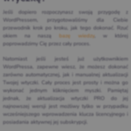
Jeśli dopiero rozpoczynasz swoją przygodę z
WordPressem, przygotowaliśmy dla Ciebie
przewodnik krok po kroku, jak tego dokonać. Rzuć
okiem na naszą
bazę wiedzy
, w której
poprowadzimy Cię przez cały proces.
Natomiast jeśli jesteś już użytkownikiem
WordPressa, zapewne wiesz, że możesz dokonać
zarówno automatycznej, jak i manualnej aktualizacji
Twojej wtyczki. Cały proces jest prosty i można go
wykonać jednym kliknięciem myszki. Pamiętaj
jednak, że aktualizacja wtyczki PRO do jej
najnowszej wersji jest możliwy tylko w przypadku
wcześniejszego wprowadzenia klucza licencyjnego i
posiadania aktywnej jej subskrypcji.