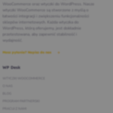
WooCommerce oraz wtyczki do WordPress. Nasze
wtyczki WooCommerce są stworzone z myślą o
łatwości integracji i zwiększeniu funkcjonalności
sklepów internetowych. Każda wtyczka do
WordPress, którą oferujemy, jest dokładnie
przetestowana, aby zapewnić stabilność i
wydajność.
Masz pytania? Napisz do nas
WP Desk
WTYCZKI WOOCOMMERCE
O NAS
BLOG
PROGRAM PARTNERSKI
PRACUJ Z NAMI