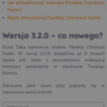
Jak aktualizować wtyczkę Flexible Checkout
Fields?
Błędy aktualizacji Flexible Checkout Fields
Wersja 3.2.0 – co nowego?
Przed Tobą najnowsza odsłona Flexible Checkout
Fields. W wersji 3.2.0. dodaliśmy aż 9 nowych
typów pól, które z powodzeniem wzbogacą
formularz zamówienia w checkoucie Twojego
biznesu.
Zobaczmy jakie nowe pola pojawiły się w
najnowszej wersji wtyczki: