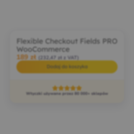
Flexible Checkout Fields PRO
WooCommerce
189
zł
(
232,47
zł
z VAT)
Dodaj do koszyka
Wtyczki używane przez 80 000+ sklepów