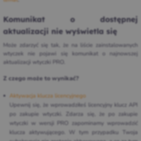
Komunikat o dostępnej
aktualizacji nie wyświetla się
Może zdarzyć się tak, że na liście zainstalowanych
wtyczek nie pojawi się komunikat o najnowszej
aktualizacji wtyczki PRO.
Z czego może to wynikać?
Aktywacja klucza licencyjnego
Upewnij się, że wprowadziłeś licencyjny klucz API
po zakupie wtyczki. Zdarza się, że po zakupie
wtyczki w wersji PRO zapominamy wprowadzić
klucza aktywującego. W tym przypadku Twoja