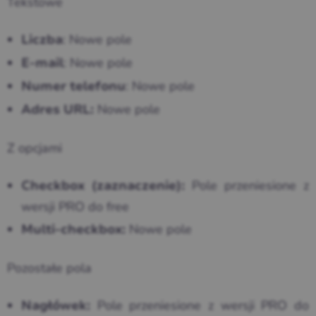
Tekstowe
: Nowe pole
Liczba
: Nowe pole
E-mail
: Nowe pole
Numer telefonu
Nowe pole
Adres URL:
Z opcjami
Pole przeniesione z
Checkbox (zaznaczenie):
wersji PRO do free
Nowe pole
Multi-checkbox:
Pozostałe pola
Pole przeniesione z wersji PRO do
Nagłówek: