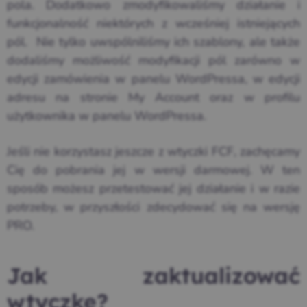
pola. Dodatkowo zmodyfikowaliśmy działanie i
funkcjonalność niektórych z wcześniej istniejących
pól. Nie tylko uwspólniliśmy ich szablony, ale także
dodaliśmy możliwość modyfikacji pól zarówno w
edycji zamówienia w panelu WordPressa, w edycji
adresu na stronie My Account oraz w profilu
użytkownika w panelu WordPressa.
Jeśli nie korzystasz jeszcze z wtyczki FCF, zachęcamy
Cię do pobrania jej w wersji darmowej. W ten
sposób możesz przetestować jej działanie i w razie
potrzeby, w przyszłości zdecydować się na wersję
PRO.
Jak zaktualizować
wtyczkę?