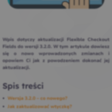
Wpis dotyczy aktualizacji Flexible Checkout
Fields do wersji 3.2.0. W tym artykule dowiesz
się o nowo wprowadzonych zmianach i
opowiem Ci jak z powodzeniem dokonać jej
aktualizacji.
Spis treści
Wersja 3.2.0 – co nowego?
Jak zaktualizować wtyczkę?