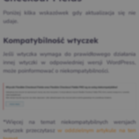
Poniżej kilka wskazówek gdy aktualizacja się nie
udaje.
Kompatybilność wtyczek
Jeśli wtyczka wymaga do prawidłowego działania
innej wtyczki w odpowiedniej wersji WordPress,
może poinformować o niekompatybilności.
*Więcej na temat niekompatybilnych wersjach
wtyczek przeczytasz
w oddzielnym artykule na ten
temat
.