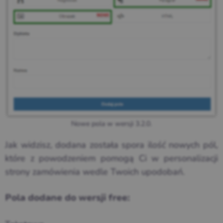
Nowe pola w wersji 3.2.0.
Jak widzisz, dodana została spora ilość nowych pól,
które z powodzeniem pomogą Ci w personalizacji
strony zamówienia wedle Twoich upodobań.
Pola dodane do wersji free: