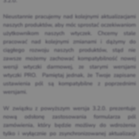
3.2.0.
Nieustannie pracujemy nad kolejnymi aktualizacjami
naszych produktów, aby móc sprostać oczekiwaniom
użytkownikom naszych wtyczek. Chcemy stale
pracować nad kolejnymi zmianami i dążymy do
ciągłego rozwoju naszych produktów, stąd nie
zawsze możemy zachować kompatybilność nowej
wersji wtyczki darmowej, ze starymi wersjami
wtyczki PRO. Pamiętaj jednak, że Twoje zapisane
ustawienia pól są kompatybilne z poprzednimi
wersjami.
W związku z powyższym wersja 3.2.0. prezentuje
nową odsłonę zastosowania formularza pól
zamówienia, który będzie możliwy do wdrożenia
tylko i wyłącznie po zsynchronizowanej aktualizacji