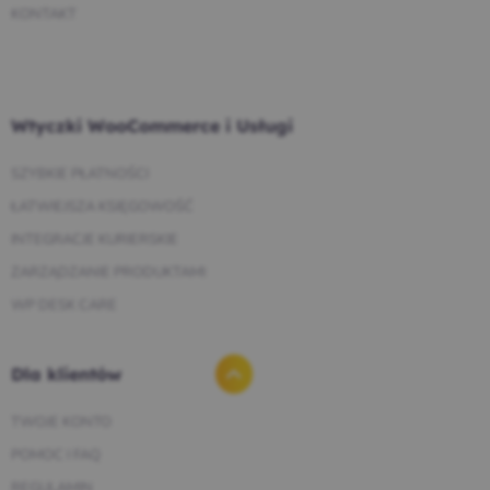
KONTAKT
Wtyczki WooCommerce i Usługi
SZYBKIE PŁATNOŚCI
ŁATWIEJSZA KSIĘGOWOŚĆ
INTEGRACJE KURIERSKIE
ZARZĄDZANIE PRODUKTAMI
WP DESK CARE
Dla klientów
TWOJE KONTO
POMOC I FAQ
REGULAMIN