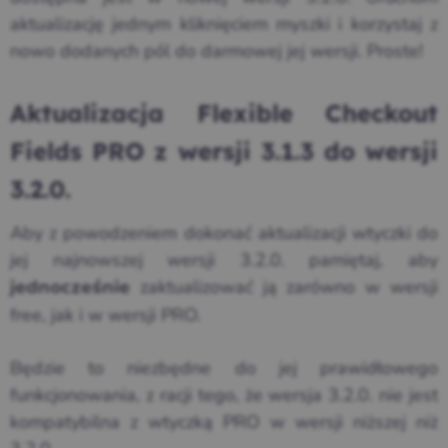
aktualizację jednym kliknięciem myszki i korzystaj z
nowo dodanych pól do darmowej jej wersji. Proste!
Aktualizacja Flexible Checkout
Fields PRO z wersji 3.1.3 do wersji
3.2.0.
Aby z powodzeniem dokonać aktualizacji wtyczki do
jej najnowszej wersji 3.2.0. pamiętaj, aby
zaktualizować ją zarówno w wersji
jednocześnie
free, jak i w wersji PRO.
Będzie to niezbędne do jej prawidłowego
funkcjonowania, z racji tego, że wersja 3.2.0. nie jest
kompatybilna z wtyczką PRO w wersji niższej niż