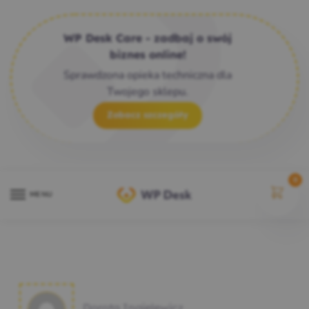
WP Desk Care - zadbaj o swój
biznes online!
Sprawdzona opieka techniczna dla
Twojego sklepu.
Zobacz szczegóły
0
MENU
Dorota Ingielewicz