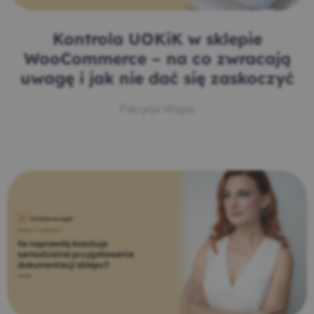
Kontrola UOKiK w sklepie
WooCommerce – na co zwracają
uwagę i jak nie dać się zaskoczyć
Patrycja Wojas