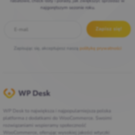
rabatowe, check-listy i porady, jak zwiększyć sprzedaż w
najgorętszym sezonie roku.
E-mail
*
Zapisując się, akceptujesz naszą
politykę prywatności
WP Desk to największa i najpopularniejsza polska
platforma z dodatkami do WooCommerce. Swoimi
rozwiązaniami wspieramy społeczność
WooCommerce, oferując wysokiej jakości wtyczki