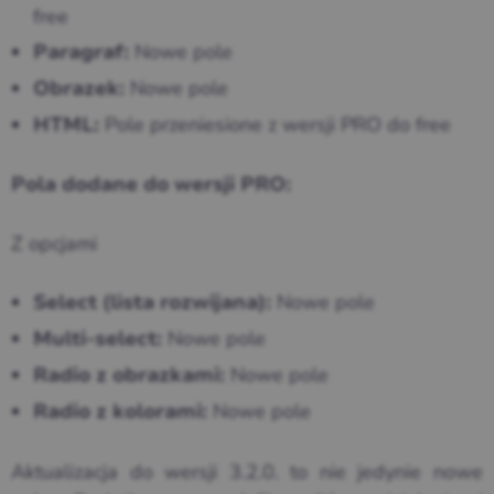
free
Nowe pole
Paragraf:
Nowe pole
Obrazek:
Pole przeniesione z wersji PRO do free
HTML:
Pola dodane do wersji PRO:
Z opcjami
Nowe pole
Select (lista rozwijana):
Nowe pole
Multi-select:
Nowe pole
Radio z obrazkami:
Nowe pole
Radio z kolorami:
Aktualizacja do wersji 3.2.0. to nie jedynie nowe