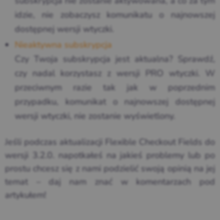
subskrypcja nie zostanie aktywowana, a co za tym
idzie, nie zobaczysz komunikatu o najnowszej
dostępnej wersji wtyczki.
Nieaktywna subskrypcja
Czy Twoja subskrypcja jest aktualna? Sprawdź,
czy nadal korzystasz z wersji PRO wtyczki. W
przeciwnym razie tak jak w poprzednim
przypadku, komunikat o najnowszej dostępnej
wersji wtyczki, nie zostanie wyświetlony.
Jeśli podczas aktualizacji Flexible Checkout Fields do
wersji 3.2.0. napotkałeś na jakieś problemy lub po
prostu chcesz się z nami podzielić swoją opinią na jej
temat – daj nam znać w komentarzach pod
artykułem!