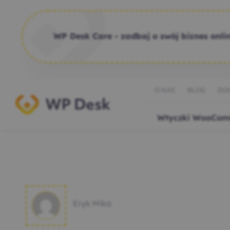
WP Desk Care - zadbaj o swój biznes onlin
O NAS
BLOG
DO
Wtyczki WooCom
Eryk Mika