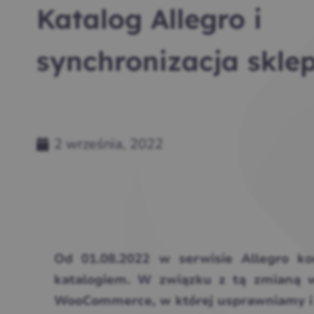
Katalog Allegro i
synchronizacja skle
2 września, 2022
Od 01.08.2022 w serwisie Allegro ko
katalogiem. W związku z tą zmianą wy
WooCommerce, w której usprawniamy i a