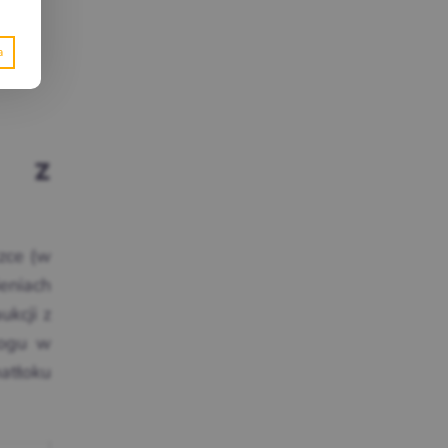
e z
zce (w
eniach
kcji z
logu w
natłoku