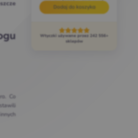
szcze
Dodaj do koszyka
ogu
Wtyczki używane przez 242 556+
sklepów
ro. Co
tawili
innych