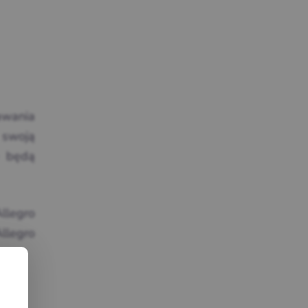
awania
 swoją
e będą
llegro
llegro