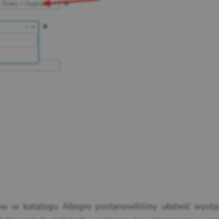
 w katalogu Allegro postanowiliśmy ułatwić wysta