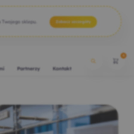
a Twojego sklepu.
Zobacz szczegóły
0
mi
Partnerzy
Kontakt