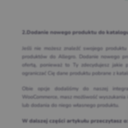
2.Dodanie nowego produktu do katalogu
Jeśli nie możesz znaleźć swojego produktu
produktów do Allegro. Dodanie nowego pro
ofertą, ponieważ to Ty zdecydujesz jakie
ograniczać Cię dane produktu pobrane z katal
Obie opcje dodaliśmy do naszej integra
WooCommerce, masz możliwość wyszukania i p
lub dodania do niego własnego produktu.
W dalszej części artykułu przeczytasz o: