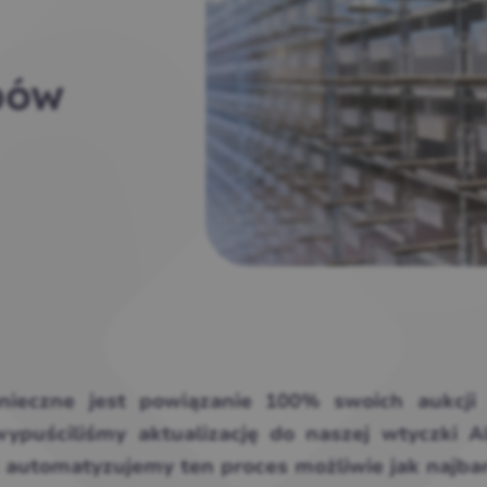
pów
nieczne jest powiązanie 100% swoich aukcji 
puściliśmy aktualizację do naszej wtyczki Al
utomatyzujemy ten proces możliwie jak najbar