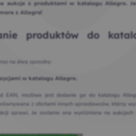
e aukcje z produktami w katalogu Allegro. Je
ere z Allegro!
anie produktów do katal
eraz na dwa sposoby:
zycjami w katalogu Allegro.
kod EAN, możliwe jest dodanie go do katalogu Alleg
orównywana z ofertami innych sprzedawców, którzy wys
kcji sprawi, że zostanie ona wyróżniona na aukcjach 