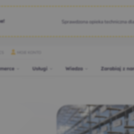
Sprawdzona opieka techniczna dl
e!
CS
MOJE KONTO
merce
Usługi
Wiedza
Zarabiaj z na