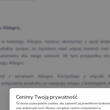
 Allegro.
 w katalogu Allegro, możesz skorzystać z opcji dod
duktu sprawi, że będziesz mieć więcej kontroli nad
 parametry dla niego ustawić. W tym przypadku ni
ogu Allegro.
cji z serwisem Allegro. Korzystając z wtyczki A
ołączenia produktu ze swojego sklepu z katalogiem A
Cenimy Twoją prywatność
Ta strona używa plików cookies, aby zapewnić jej prawidłowe działanie
oraz analizować ruch. Możesz zarządzać swoimi ustawieniami w