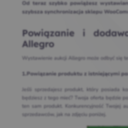
Od teraz szybko powiążesz wystawian
szybsza synchronizacja sklepu WooComm
Powiązanie i dodaw
Allegro
Wystawienie aukcji Allegro może odbyć się t
1.Powiązanie produktu z istniejącymi po
Jeśli sprzedajesz produkt, który posiada 
będziesz z tego mieć? Twoja oferta będzie p
ten sam produkt. Konkurencyjność Twojej au
sprzedawców, jak na zdjęciu poniżej.