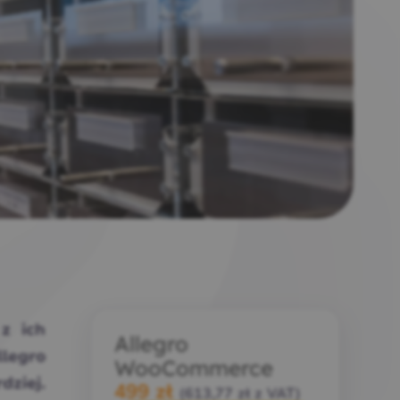
z ich
Allegro
legro
WooCommerce
dziej.
499
zł
(
613,77
zł
z VAT)