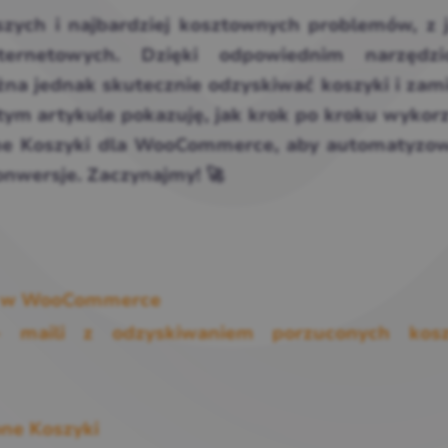
szych i najbardziej kosztownych problemów, z 
nternetowych. Dzięki odpowiednim narzędz
na jednak skutecznie odzyskiwać koszyki i zam
tym artykule pokazuję, jak krok po kroku wykor
e Koszyki dla WooCommerce, aby automatyzow
onwersje. Zaczynajmy! 🚀
w w WooCommerce
 maili z odzyskiwaniem porzuconych kos
one Koszyki