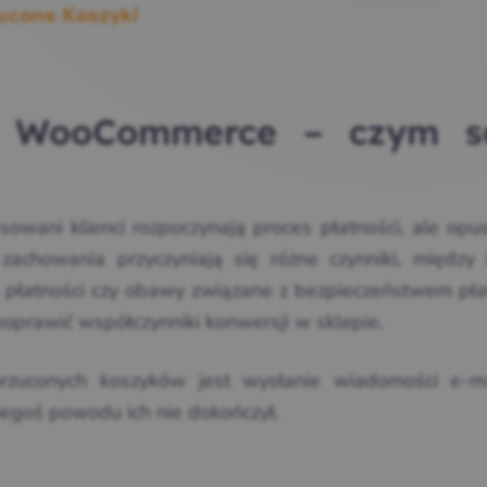
ucone Koszyki
w WooCommerce – czym s
sowani klienci rozpoczynają proces płatności, ale opu
zachowania przyczyniają się różne czynniki, między 
 płatności czy obawy związane z bezpieczeństwem płat
oprawić współczynniki konwersji w sklepie.
rzuconych koszyków jest wysłanie wiadomości e-m
kiegoś powodu ich nie dokończył.