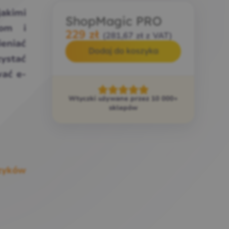
jakimi
ShopMagic PRO
iom i
229
zł
(
281,67
zł
z VAT)
ieniać
Dodaj do koszyka
zystać
ać e-
Wtyczki używane przez 10 000+
sklepów
zyków