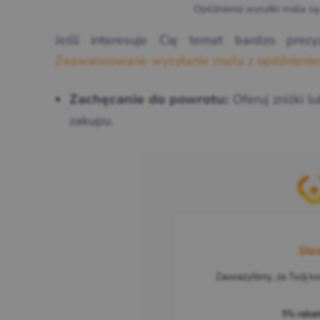
Opóźnienia wysyłki maila są
Jeśli interesuje Cię temat bardzo prec
Zaawansowane wysyłanie maila z opóźnien
Oferuj zniżki l
Zachęcanie do powrotu:
zakupu.