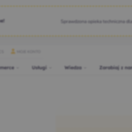
Sprawdzona opieka techniczna dl
e!
CS
MOJE KONTO
merce
Usługi
Wiedza
Zarabiaj z na