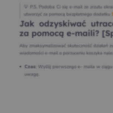
💡 P.S. Podoba Ci się e-mail ze zrzutu ekr
utworzyć za pomocą bezpłatnego dodatku
Jak odzyskiwać utra
za pomocą e-maili? [
Aby zmaksymalizować skuteczność działań z
wiadomości e-mail o porzuceniu koszyka nale
: Wyślij pierwszego e- maila w ciągu
Czas
uwagę.