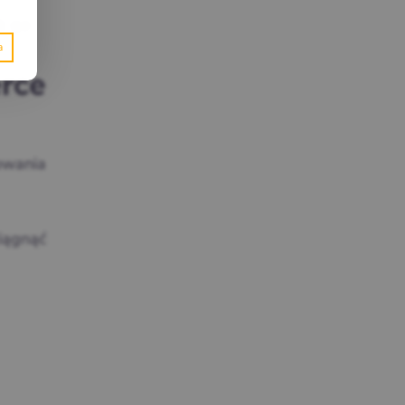
k go
rce
owania
ciągnąć