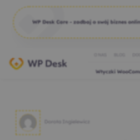
WP Desk Care - zadbaj o swój biznes onlin
O NAS
BLOG
DO
Wtyczki WooCom
Dorota Ingielewicz