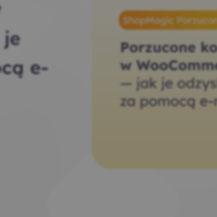
w
je
cą e-