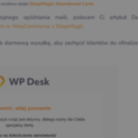
 możliwe dzięki
ShopMagic Abandoned Carts
yzyjnego opóźniania maili, polecam Ci artykuł D
iem w WooCommerce z ShopMagic
ub darmową wysyłkę, aby zachęcić klientów do sfinali