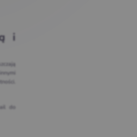
ą i
szczają
innymi
ności.
ail do