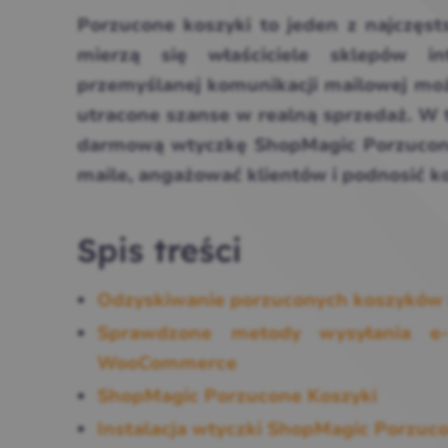
Porzucone koszyki to jeden z najczęst
mierzą się właściciele sklepów i
przemyślanej komunikacji mailowej moż
utracone szanse w realną sprzedaż. W 
darmową wtyczkę ShopMagic Porzucon
maile, angażować klientów i podnosić k
Spis treści
Odzyskiwanie porzuconych koszykó
Sprawdzone metody wysyłania e-
WooCommerce
ShopMagic Porzucone Koszyki
Instalacja wtyczki ShopMagic Porzuc