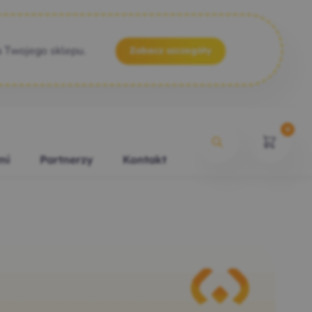
a Twojego sklepu.
Zobacz szczegóły
0
mi
Partnerzy
Kontakt