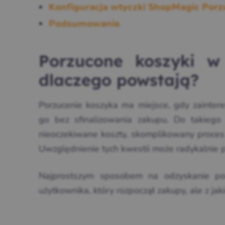
Konfiguracja wtyczki ShopMagic Porz
Podsumowanie
Porzucone koszyki 
dlaczego powstają?
Porzucenie koszyka ma miejsce, gdy zaintere
go bez sfinalizowania zakupu. Do takiego 
nieoczekiwane koszty, skomplikowany proces
Uwzględnienie tych kwestii może radykalnie p
Najprostszym sposobem na odzyskanie po
użytkownika, który rozpoczął zakupy, ale z ja