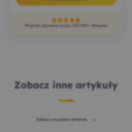
Wtyczki używane przez 242 556+ sklepów
Zobacz inne artykuły
Zobacz wszystkie artykuły