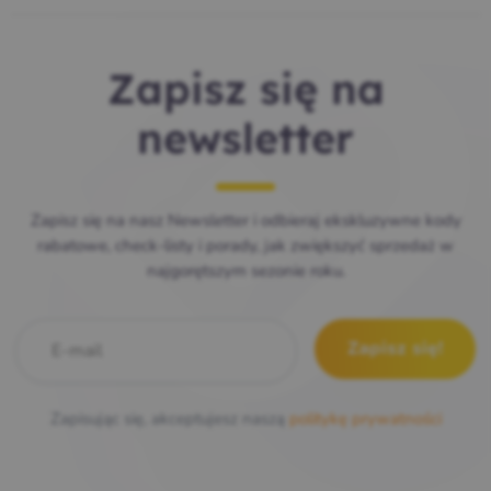
Zapisz się na
newsletter
Zapisz się na nasz Newsletter i odbieraj ekskluzywne kody
rabatowe, check-listy i porady, jak zwiększyć sprzedaż w
najgorętszym sezonie roku.
E-mail
*
Zapisując się, akceptujesz naszą
politykę prywatności