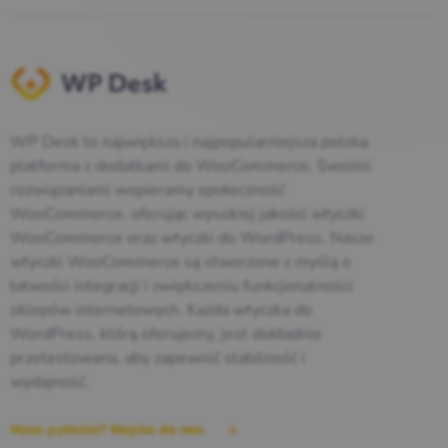
WP Desk to największa i najpopularniejsza polska
platforma z dodatkami do WooCommerce. Swoimi
rozwiązaniami wspieramy społeczność
WooCommerce, oferując wysokiej jakości wtyczki
WooCommerce oraz wtyczki do WordPress. Nasze
wtyczki WooCommerce są stworzone z myślą o
łatwości integracji i zwiększeniu funkcjonalności
sklepów internetowych. Każda wtyczka do
WordPress, którą oferujemy, jest dokładnie
przetestowana, aby zapewnić stabilność i
wydajność.
Masz pytania? Napisz do nas