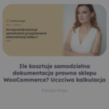
Ile kosztuje samodzielna
dokumentacja prawna sklepu
WooCommerce? Uczciwa kalkulacja
Patrycja Wojas