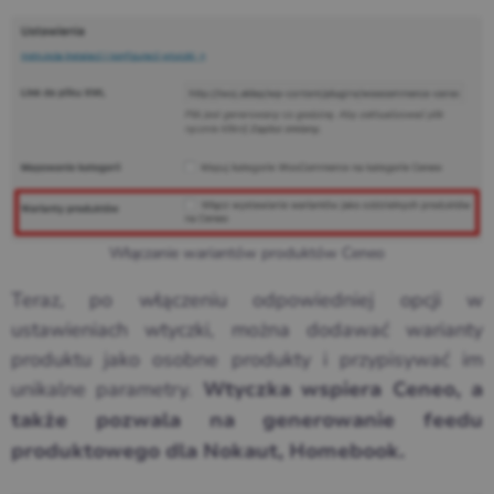
Włączanie wariantów produktów Ceneo
Teraz, po włączeniu odpowiedniej opcji w
ustawieniach wtyczki, można dodawać warianty
produktu jako osobne produkty i przypisywać im
unikalne parametry.
Wtyczka wspiera Ceneo, a
także pozwala na generowanie feedu
produktowego dla Nokaut, Homebook.