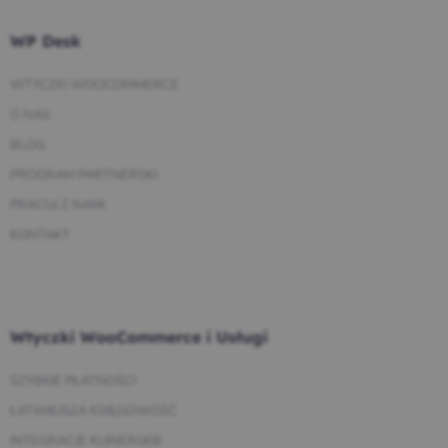
WP Desk
WTYCZKI WOOCOMMERCE
O NAS
BLOG
PROGRAM PARTNERSKI
PRACUJ Z NAMI
KONTAKT
Wtyczki WooCommerce i Usługi
SZYBKIE PŁATNOŚCI
ŁATWIEJSZA KSIĘGOWOŚĆ
INTEGRACJE KURIERSKIE