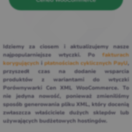
Idziemy za ciosem i aktualizujemy nasze
najpopularniejsze wtyczki. Po
fakturach
korygujących
i
płatnościach cyklicznych PayU
,
przyszedł czas na dodanie wsparcia
produktów z wariantami do wtyczki
Porównywarki Cen XML WooCommerce. To
nie jedyna nowość, ponieważ zmieniliśmy
sposób generowania pliku XML, który docenią
zwłaszcza właściciele dużych sklepów lub
używających budżetowych hostingów.