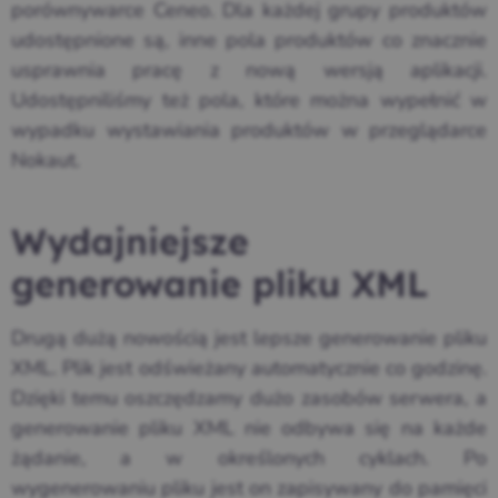
porównywarce Ceneo. Dla każdej grupy produktów
udostępnione są, inne pola produktów co znacznie
usprawnia pracę z nową wersją aplikacji.
Udostępniliśmy też pola, które można wypełnić w
wypadku wystawiania produktów w przeglądarce
Nokaut.
Wydajniejsze
generowanie pliku XML
Drugą dużą nowością jest lepsze generowanie pliku
XML. Plik jest odświeżany automatycznie co godzinę.
Dzięki temu oszczędzamy dużo zasobów serwera, a
generowanie pliku XML nie odbywa się na każde
żądanie, a w określonych cyklach. Po
wygenerowaniu pliku jest on zapisywany do pamięci