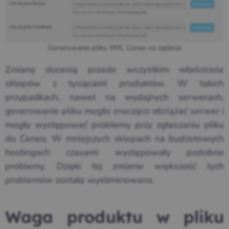
Generowanie pliku XML Ceneo na żądanie
Zmianę docenią przede wszystkim właściciele
sklepów z tysiącami produktów. W takich
przypadkach, nawet na wydajnych serwerach,
generowanie pliku mogło znacząco obciążać serwer i
mogły występować problemy przy zgłaszaniu pliku
do Ceneo. W mniejszych sklepach na budżetowych
hostingach czasami występowały podobne
problemy. Dzięki tej zmianie większość tych
problemów została wyeliminowana.
Waga produktu w pliku