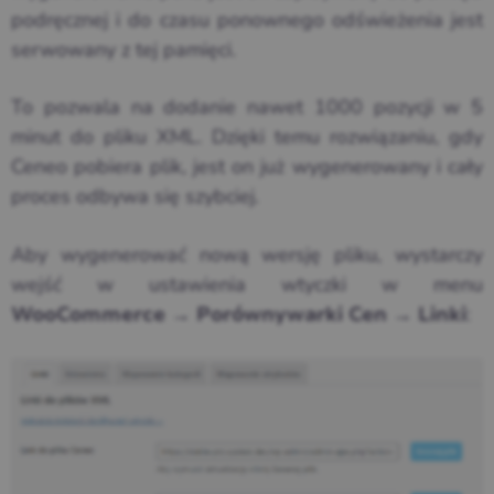
podręcznej i do czasu ponownego odświeżenia jest
serwowany z tej pamięci.
To pozwala na dodanie nawet 1000 pozycji w 5
minut do pliku XML. Dzięki temu rozwiązaniu, gdy
Ceneo pobiera plik, jest on już wygenerowany i cały
proces odbywa się szybciej.
Aby wygenerować nową wersję pliku, wystarczy
wejść w ustawienia wtyczki w menu
:
WooCommerce → Porównywarki Cen → Linki