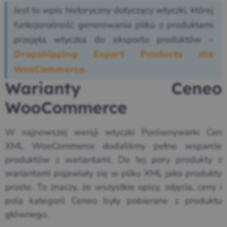
Jest to wpis historyczny dotyczący wtyczki, której
funkcjonalność generowania pliku z produktami
przejęła wtyczka do eksportu produktów –
Dropshipping Export Products dla
.
WooCommerce
Warianty Ceneo
WooCommerce
W najnowszej wersji wtyczki Porównywarki Cen
XML WooCommerce dodaliśmy pełne wsparcie
produktów z wariantami. Do tej pory produkty z
wariantami pojawiały się w pliku XML jako produkty
proste. To znaczy, że wszystkie opisy, zdjęcia, ceny i
pola kategorii Ceneo były pobierane z produktu
głównego.