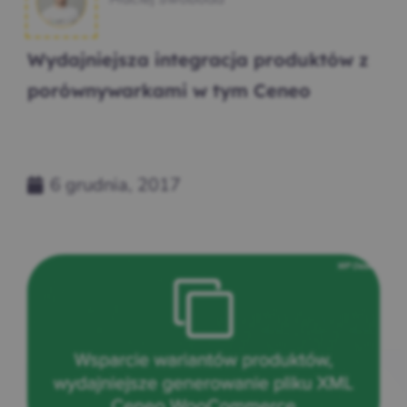
Wydajniejsza integracja produktów z
porównywarkami w tym Ceneo
6 grudnia, 2017