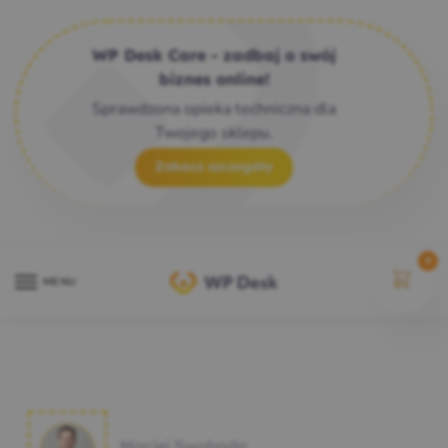
WP Desk Care - zadbaj o swój
biznes online!
Sprawdzona opieka techniczna dla
Twojego sklepu.
Zobacz szczegóły
0
MENU
Maciej Swoboda