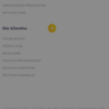
ZARZĄDZANIE PRODUKTAMI
WP DESK CARE
Dla klientów
TWOJE KONTO
POMOC I FAQ
REGULAMIN
POLITYKA PRYWATNOŚCI
POLITYKA ZWROTÓW
POLITYKA WSPARCIA
Copyright 2025 by WP Desk. All rights reserved. Developed by
WP