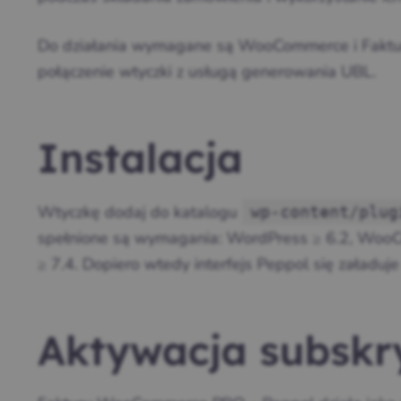
Do działania wymagane są WooCommerce i Faktu
połączenie wtyczki z usługą generowania UBL.
Instalacja
Wtyczkę dodaj do katalogu
wp-content/plug
spełnione są wymagania: WordPress ≥ 6.2, Woo
≥ 7.4. Dopiero wtedy interfejs Peppol się załaduje
Aktywacja subskr