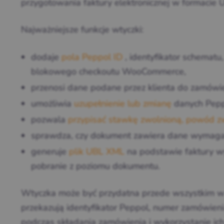
przygotowania faktury elektronicznej w formacie 
Najważniejsze funkcje wtyczki:
dodaje
pola Peppol ID
, identyfikator schemat
blokowego checkoutu WooCommerce,
przenosi dane podane przez klienta do zamówi
umożliwia
uzupełnienie lub zmianę
danych Pepp
pozwala
przypisać stawkę zwolnioną, powód z
sprawdza, czy dokument zawiera dane wymagan
generuje
plik UBL XML
na podstawie faktury 
pobranie z poziomu dokumentu.
Wtyczka może być przydatna przede wszystkim w s
przekazują identyfikator Peppol, numer zamówienia
podczas składania zamówienia i wykorzystanie ich 