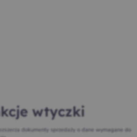
kcje wtyczki
ozszerza dokumenty sprzedaży o dane wymagane do