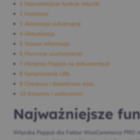
1
Najważniejsze funkcje wtyczki
2
Instalacja
3
Aktywacja subskrypcji
4
Aktualizacja
5
Ważne informacje
6
Pierwsze uruchomienie
7
Metabox Peppol na dokumentach
8
Generowanie UBL
9
Checkout i dodatkowe pola
10
Kolumny i widoczność
Najważniejsze fun
Wtyczka Peppol dla Faktur WooCommerce PRO r