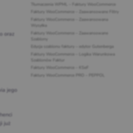
Tłumaczenia WPML – Faktury WooCommerce
Faktury WooCommerce – Zaawansowane Filtry
Faktury WooCommerce – Zaawansowana
Wysyłka
Faktury WooCommerce – Zaawansowane
o oraz
Szablony
Edycja szablonu faktury – edytor Gutenberga
Faktury WooCommerce – Logika Warunkowa
Szablonów Faktur
Faktury WooCommerce – KSeF
Faktury WooCommerce PRO – PEPPOL
ia jego
henci
i już