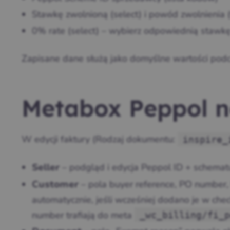
Stawkę zwolnioną (select) i powód zwolnieni
0% rate (select) – wybierz odpowiednią stawk
Zapisane dane służą jako domyślne wartości pod
Metabox Peppol 
W edycji faktury (Rodzaj dokumentu:
inspire_
– podgląd i edycja Peppol ID + schema
Seller
– pola buyer reference, PO number,
Customer
automatycznie, jeśli wcześniej dodano je w che
number trafiają do meta
_wc_billing/fi_p