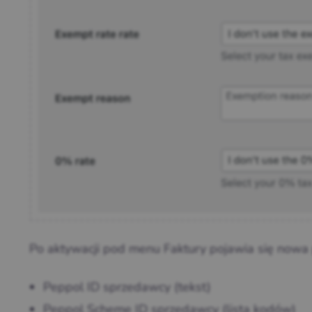
Po aktywacji pod menu Faktury pojawia się nowa 
Peppol ID sprzedawcy (tekst)
Peppol Scheme ID sprzedawcy (lista kodów)