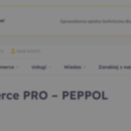
Sprawdzona opieka techniczna dl
e!
CS
MOJE KONTO
merce
Usługi
Wiedza
Zarabiaj z na
rce PRO – PEPPOL