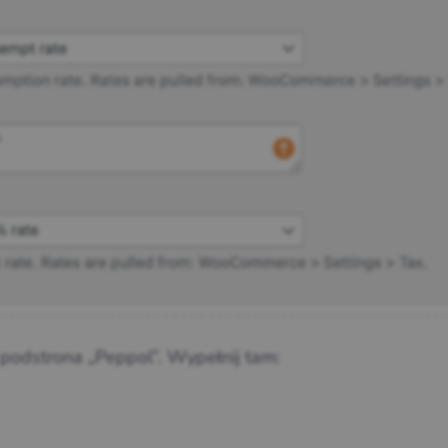
podstrona „Peppol”. Wypełnij tam: