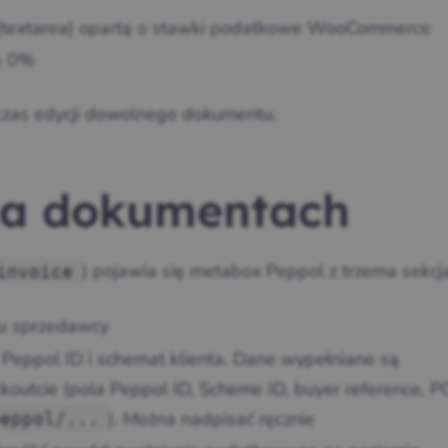
a (textarea) opartą o stawki podatkowe WooCommerce
ę 0%
czas edycji dowolnego dokumentu.
na dokumentach
) pojawia się metabox Peppol z trzema sekcj
invoice
tu sprzedawcy
 Peppol ID i schemat klienta. Dane wypełniane są
ckoutcie (pola Peppol ID, Scheme ID, buyer reference, P
). Można nadpisać ręcznie
eppol/...