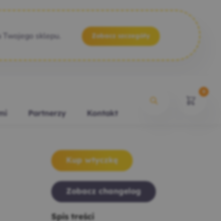
a Twojego sklepu.
Zobacz szczegóły
0
mi
Partnerzy
Kontakt
Kup wtyczkę
Zobacz changelog
Spis treści