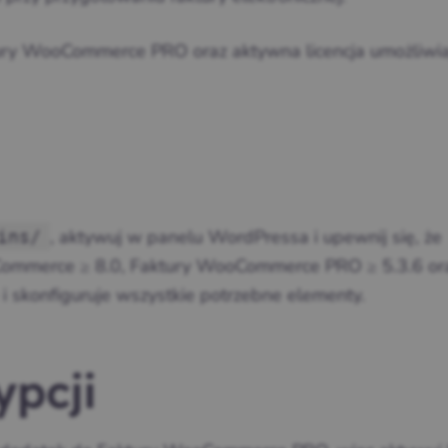
ry WooCommerce PRO oraz aktywna licencja umożliwia
, aktywuj w panelu WordPressa i upewnij się, że
ins/
Commerce ≥ 8.0, Faktury WooCommerce PRO ≥ 5.3.6 o
 i skonfiguruje wszystkie potrzebne elementy.
ypcji