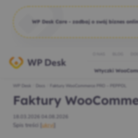
WP Desk Care - zadbaj o swój biznes onlin
O NAS
BLOG
DO
Wtyczki WooCom
WP Desk
Docs
Faktury WooCommerce PRO – PEPPOL
/
/
Faktury WooComme
18.03.2026
04.08.2026
Spis treści
[
ukryj
]