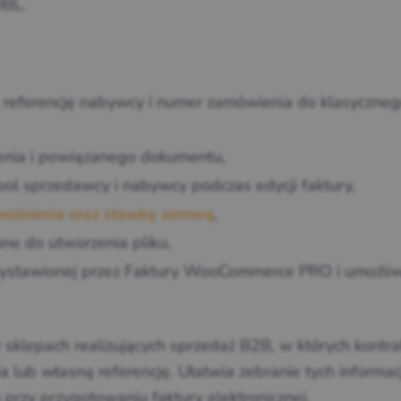
UBL.
u, referencję nabywcy i numer zamówienia do klasyczneg
enia i powiązanego dokumentu,
ol sprzedawcy i nabywcy podczas edycji faktury,
wolnienia oraz stawkę zerową
,
e do utworzenia pliku,
wystawionej przez Faktury WooCommerce PRO i umożliw
klepach realizujących sprzedaż B2B, w których kontra
 lub własną referencję. Ułatwia zebranie tych informacj
przy przygotowaniu faktury elektronicznej.