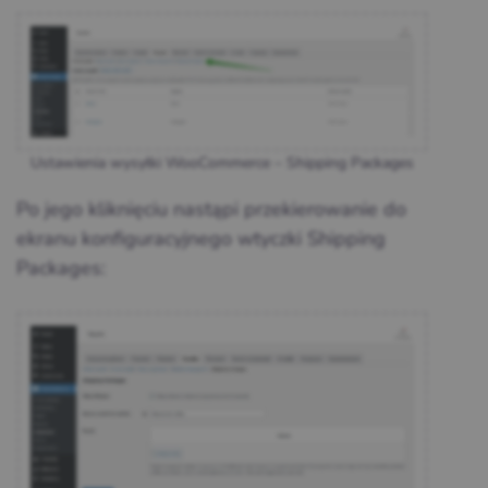
Ustawienia wysyłki WooCommerce – Shipping Packages
Po jego kliknięciu nastąpi przekierowanie do
ekranu konfiguracyjnego wtyczki Shipping
Packages: