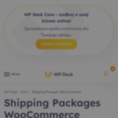
WP Desk Care - zadbaj o swój
biznes online!
Sprawdzona opieka techniczna dla
Twojego sklepu.
Zobacz szczegóły
0
MENU
WP Desk
/
Docs
/
Shipping Packages WooCommerce
Shipping Packages
WooCommerce