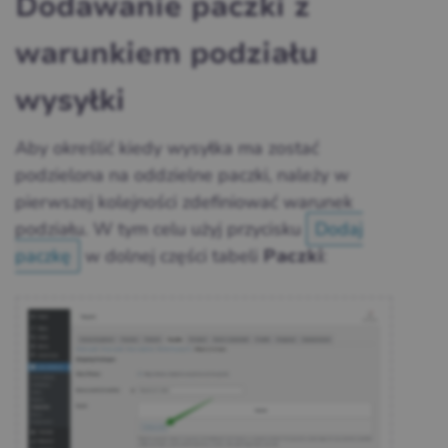
Dodawanie paczki z
warunkiem podziału
wysyłki
Aby określić kiedy wysyłka ma zostać
podzielona na oddzielne paczki, należy w
pierwszej kolejności zdefiniować warunek
podziału. W tym celu użyj przycisku
Dodaj
paczkę
w dolnej części tabeli
:
Paczki