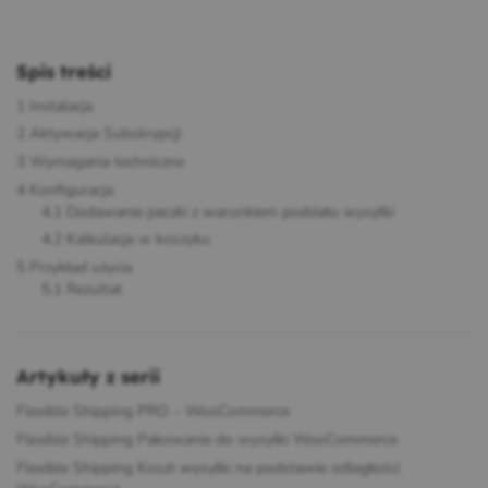
Spis treści
1
Instalacja
2
Aktywacja Subskrypcji
3
Wymagania techniczne
4
Konfiguracja
4.1
Dodawanie paczki z warunkiem podziału wysyłki
4.2
Kalkulacja w koszyku
5
Przykład użycia
5.1
Rezultat
Artykuły z serii
Flexible Shipping PRO – WooCommerce
Flexible Shipping Pakowanie do wysyłki WooCommerce
Flexible Shipping Koszt wysyłki na podstawie odległości