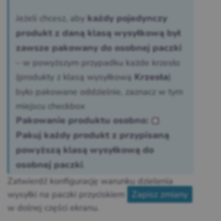
Jeżeli chcesz, aby
każdy pojedynczy
produkt z daną klasą wysyłkową był
zawsze pakowany do osobnej paczki
– w powyższym przypadku każde krzesło
(produkty z klasą wysyłkową
)
Krzesła
było pakowane oddzielnie, zaznacz w tym
miejscu checkbox
Pakowanie produktu osobno:
▢
Pakuj każdy produkt z przypisaną
powyższą klasą wysyłkową do
.
osobnej paczki
Zatwierdź konfigurację warunku dzielenia
wysyłki na paczki przyciskiem
Zapisz zmiany
w dolnej części ekranu.