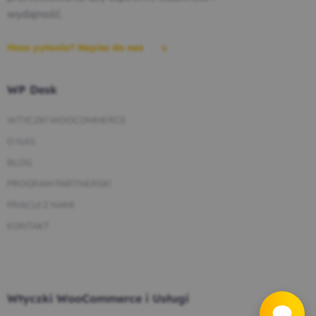
wydajność.
Masz pytania? Napisz do nas
WP Desk
WTYCZKI WOOCOMMERCE
O NAS
BLOG
PROGRAM PARTNERSKI
PRACUJ Z NAMI
KONTAKT
Wtyczki WooCommerce i Usługi