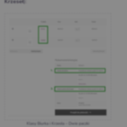
):
Krzeseł
Klasy Biurka i Krzesła – Dwie paczki