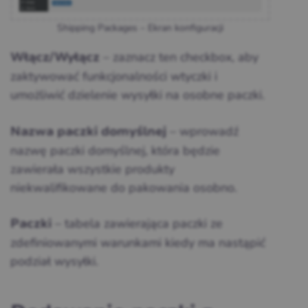
Shipping Packages – Ekran konfiguracji
– zaznacz ten checkbox, aby
Włącz/Wyłącz
zaktywować funkcjonalności wtyczki i
umożliwić dzielenie wysyłki na osobne paczki.
– wprowadź
Nazwa paczki domyślnej
nazwę paczki domyślnej, która będzie
zawierała wszystkie produkty
niekwalifikowane do pakowania osobno.
– tabela zawierająca paczki ze
Paczki
zdefiniowanymi warunkami kiedy ma nastąpić
podział wysyłki.