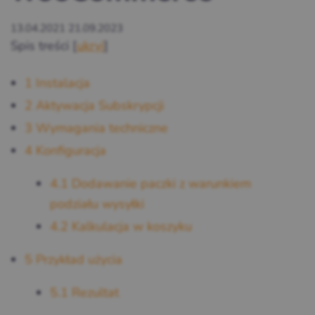
13.04.2021
21.09.2023
Spis treści
[
ukryj
]
1
Instalacja
2
Aktywacja Subskrypcji
3
Wymagania techniczne
4
Konfiguracja
4.1
Dodawanie paczki z warunkiem
podziału wysyłki
4.2
Kalkulacja w koszyku
5
Przykład użycia
5.1
Rezultat