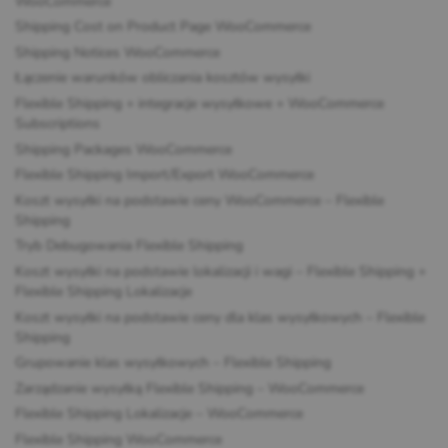
WooCommerce
Shipping Cost on Product Page WooCommerce
Shipping Notices WooCommerce
Łączenie warunków obliczania kosztów wysyłki
Flexible Shipping + integracje wysyłkowe + WooCommerce
Subscriptions
Shipping Packages WooCommerce
Flexible Shipping Import/Export WooCommerce
Koszt wysyłki na podstawie ceny WooCommerce – Flexible
Shipping
Tryb Debugowania Flexible Shipping
Koszt wysyłki na podstawie lokalizacji i wagi – Flexible Shipping +
Flexible Shipping Lokalizacje
Koszt wysyłki na podstawie ceny dla klas wysyłkowych – Flexible
Shipping
Grupowanie klas wysyłkowych – Flexible Shipping
Zarządzanie wysyłką Flexible Shipping – WooCommerce
Flexible Shipping Lokalizacje – WooCommerce
Flexible Shipping WooCommerce