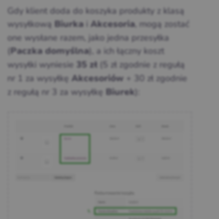
Gdy klient doda do koszyka produkty z klasą
wysyłkową
i
, mogą zostać
Biurka
Akcesoria
one wysłane razem, jako jedna przesyłka
(
), a ich łączny koszt
Paczka domyślna
wysyłki wyniesie
(5 zł zgodnie z regułą
35 zł
nr 1 za wysyłkę
+ 30 zł zgodnie
Akcesoriów
z regułą nr 3 za wysyłkę
):
Biurek