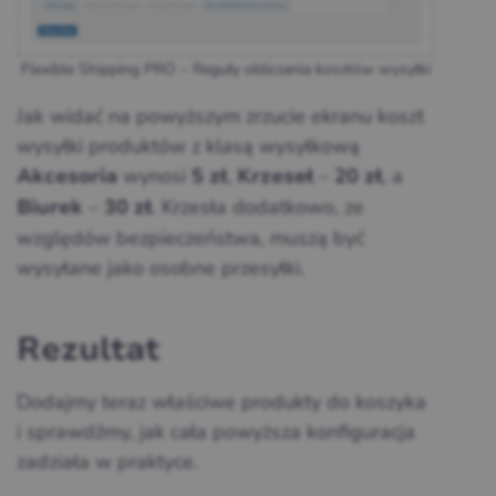
Flexible Shipping PRO – Reguły obliczania kosztów wysyłki
Jak widać na powyższym zrzucie ekranu koszt
wysyłki produktów z klasą wysyłkową
wynosi
,
–
, a
Akcesoria
5 zł
Krzeseł
20 zł
–
. Krzesła dodatkowo, ze
Biurek
30 zł
względów bezpieczeństwa, muszą być
wysyłane jako osobne przesyłki.
Rezultat
Dodajmy teraz właściwe produkty do koszyka
i sprawdźmy, jak cała powyższa konfiguracja
zadziała w praktyce.