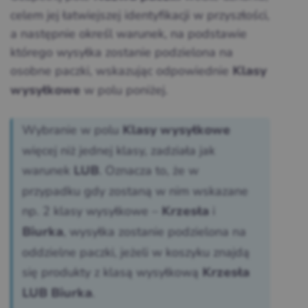
celem jej łatwiejszej identyfikacji w przyszłości,
a następnie określ warunek, na podstawie
którego wysyłka zostanie podzielona na
osobne paczki, ​​wskazując odpowiednie
Klasy
w polu poniżej.
wysyłkowe
Wybranie w polu
Klasy wysyłkowe
więcej niż jednej klasy, zadziała jak
warunek
. Oznacza to, że w
LUB
przypadku gdy zostaną w nim wskazane
np. 2 klasy wysyłkowe –
i
Krzesła
, wysyłka zostanie podzielona na
Biurka
oddzielne paczki, jeżeli w koszyku znajdą
się produkty z klasą wysyłkową
Krzesła
.
LUB Biurka