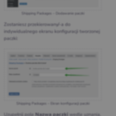
Shipping Packages – Dodawanie paczki
Zostaniesz przekierowany/-a do
indywidualnego ekranu konfiguracji tworzonej
paczki:
Shipping Packages – Ekran konfiguracji paczki
Uzupełnij pole
wedle uznania,
Nazwa paczki