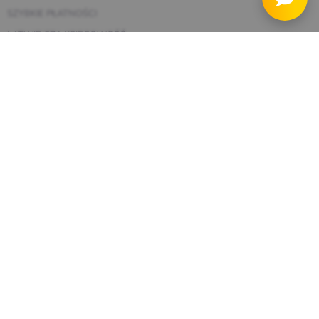
SZYBKIE PŁATNOŚCI
ŁATWIEJSZA KSIĘGOWOŚĆ
INTEGRACJE KURIERSKIE
ZARZĄDZANIE PRODUKTAMI
WP DESK CARE
Dla klientów
TWOJE KONTO
POMOC I FAQ
REGULAMIN
POLITYKA PRYWATNOŚCI
POLITYKA ZWROTÓW
POLITYKA WSPARCIA