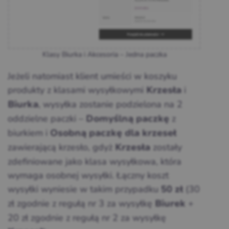
Klasy Biurka i Akcesoria – Jedna paczka
Jeżeli natomiast klient umieści w koszyku
produkty z klasami wysyłkowymi
i
Krzesła
, wysyłka zostanie podzielona na 2
Biurka
oddzielne paczki –
z
Domyślną paczkę
biurkiem i
Osobną paczkę dla krzeseł
zawierającą krzesło, gdyż
zostały
Krzesła
zdefiniowane jako klasa wysyłkowa, która
wymaga osobnej wysyłki. Łączny koszt
wysyłki wyniesie w takim przypadku
(30
50 zł
zł zgodnie z regułą nr 3 za wysyłkę
+
Biurek
20 zł zgodnie z regułą nr 2 za wysyłkę