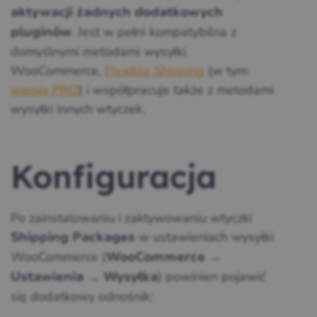
aktywacji żadnych dodatkowych
. Jest w pełni kompatybilna z
pluginów
domyślnymi metodami wysyłki
WooCommerce,
Flexible Shipping
(w tym
wersją PRO
) i współpracuje także z metodami
wysyłki innych wtyczek.
Konfiguracja
Po zainstalowaniu i zaktywowaniu wtyczki
w ustawieniach wysyłki
Shipping Packages
WooCommerce (
WooCommerce →
) powinien pojawić
Ustawienia → Wysyłka
się dodatkowy odnośnik: