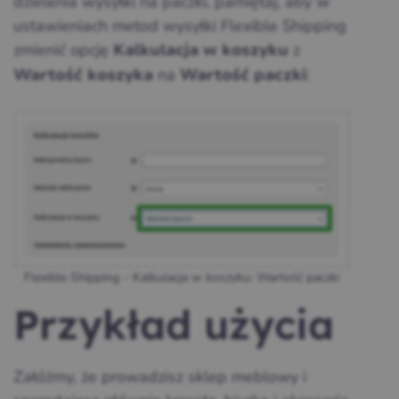
dzielenia wysyłki na paczki, pamiętaj, aby w
ustawieniach metod wysyłki Flexible Shipping
zmienić opcję
z
Kalkulacja w koszyku
na
:
Wartość koszyka
Wartość paczki
Flexible Shipping – Kalkulacja w koszyku: Wartość paczki
Przykład użycia
Załóżmy, że prowadzisz sklep meblowy i