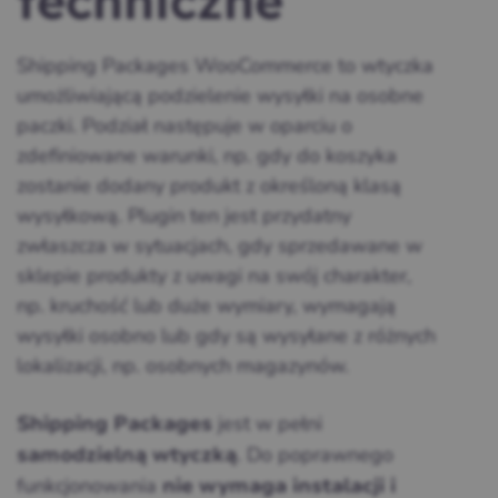
techniczne
Shipping Packages WooCommerce to wtyczka
umożliwiającą podzielenie wysyłki na osobne
paczki. Podział następuje w oparciu o
zdefiniowane warunki, np. gdy do koszyka
zostanie dodany produkt z określoną klasą
wysyłkową. Plugin ten jest przydatny
zwłaszcza w sytuacjach, gdy sprzedawane w
sklepie produkty z uwagi na swój charakter,
np. kruchość lub duże wymiary, wymagają
wysyłki osobno lub gdy są wysyłane z różnych
lokalizacji, np. osobnych magazynów.
jest w pełni
Shipping Packages
. Do poprawnego
samodzielną wtyczką
funkcjonowania
nie wymaga instalacji i