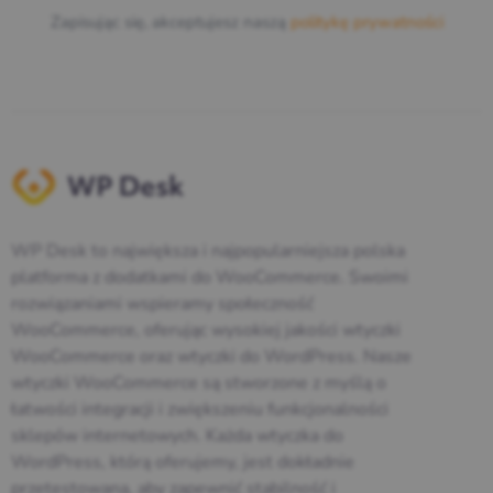
Zapisując się, akceptujesz naszą
politykę prywatności
WP Desk to największa i najpopularniejsza polska
platforma z dodatkami do WooCommerce. Swoimi
rozwiązaniami wspieramy społeczność
WooCommerce, oferując wysokiej jakości wtyczki
WooCommerce oraz wtyczki do WordPress. Nasze
wtyczki WooCommerce są stworzone z myślą o
łatwości integracji i zwiększeniu funkcjonalności
sklepów internetowych. Każda wtyczka do
WordPress, którą oferujemy, jest dokładnie
przetestowana, aby zapewnić stabilność i