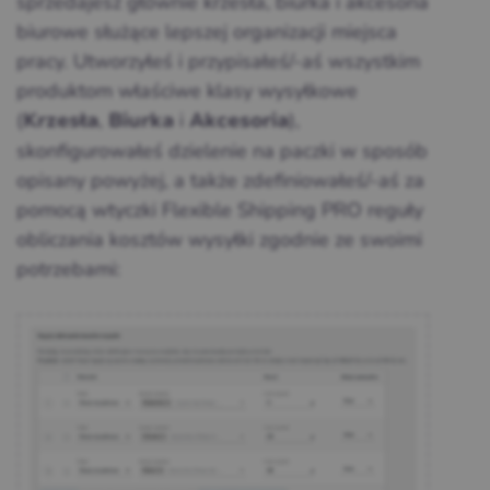
sprzedajesz głównie krzesła, biurka i akcesoria
biurowe służące lepszej organizacji miejsca
pracy. Utworzyłeś i przypisałeś/-aś wszystkim
produktom właściwe klasy wysyłkowe
(
,
i
),
Krzesła
Biurka
Akcesoria
skonfigurowałeś dzielenie na paczki w sposób
opisany powyżej, a także zdefiniowałeś/-aś za
pomocą wtyczki Flexible Shipping PRO reguły
obliczania kosztów wysyłki zgodnie ze swoimi
potrzebami: