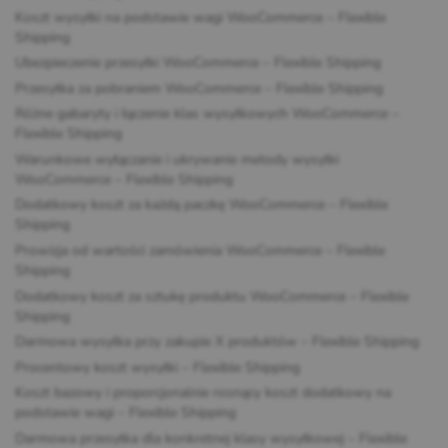
Koszt wysyłki na podstawie wagi WooCommerce – Flexible
Shipping
Ubezpieczenie przesyłki WooCommerce – Flexible Shipping
Przesyłka za pobraniem WooCommerce – Flexible Shipping
Różne gabaryty i łączenie klas wysyłkowych WooCommerce –
Flexible Shipping
Warunkowe wyłączanie i ukrywanie metody wysyłki
WooCommerce – Flexible Shipping
Dodatkowy koszt za każdą paczkę WooCommerce – Flexible
Shipping
Prowizja od wartości zamówienia WooCommerce – Flexible
Shipping
Dodatkowy koszt za sztukę produktu WooCommerce – Flexible
Shipping
Darmowa wysyłka przy zakupie X produktów – Flexible Shipping
Procentowy koszt wysyłki – Flexible Shipping
Koszt bazowy i proporcjonalnie rosnący koszt dodatkowy na
podstawie wagi – Flexible Shipping
Darmowa przesyłka dla konkretnej klasy wysyłkowej – Flexible