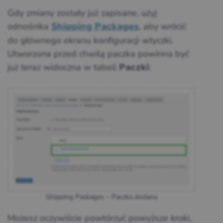
Gdy zmiany zostały już zapisane, użyj
odnośnika
, aby wrócić
Shipping Packages
do głównego ekranu konfiguracji wtyczki.
Utworzona przed chwilą paczka powinna być
już teraz widoczna w tabeli
:
Paczki
Shipping Packages – Paczka dodana
Możesz oczywiście powtórzyć powyższe kroki,