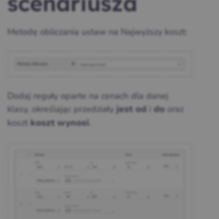
scenariusza
Metodę obliczania ustaw na Najwyższy koszt:
Dodaj reguły oparte na cenach dla danej
klasy, określając przedziały
i
oraz
jest od
do
koszt
.
koszt wynosi