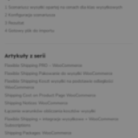
1
Scenariusz wysyłki opartej na cenach dla klas wysyłkowych
2
Konfiguracja scenariusza
3
Rezultat
4
Gotowy plik do importu
Artykuły z serii
Flexible Shipping PRO – WooCommerce
Flexible Shipping Pakowanie do wysyłki WooCommerce
Flexible Shipping Koszt wysyłki na podstawie odległości
WooCommerce
Shipping Cost on Product Page WooCommerce
Shipping Notices WooCommerce
Łączenie warunków obliczania kosztów wysyłki
Flexible Shipping + integracje wysyłkowe + WooCommerce
Subscriptions
Shipping Packages WooCommerce