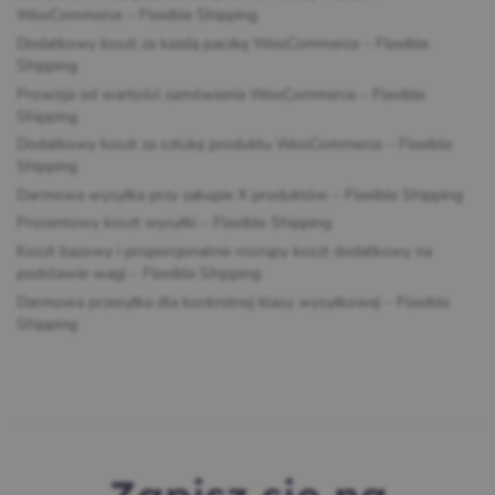
WooCommerce – Flexible Shipping
Dodatkowy koszt za każdą paczkę WooCommerce – Flexible
Shipping
Prowizja od wartości zamówienia WooCommerce – Flexible
Shipping
Dodatkowy koszt za sztukę produktu WooCommerce – Flexible
Shipping
Darmowa wysyłka przy zakupie X produktów – Flexible Shipping
Procentowy koszt wysyłki – Flexible Shipping
Koszt bazowy i proporcjonalnie rosnący koszt dodatkowy na
podstawie wagi – Flexible Shipping
Darmowa przesyłka dla konkretnej klasy wysyłkowej – Flexible
Shipping