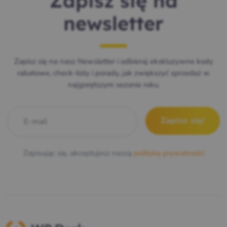
Zapisz się na
newsletter
Zapisz się na nasz Newsletter i odbieraj ekskluzywne kody
rabatowe, check-listy i porady, jak zwiększyć sprzedaż w
najgorętszym sezonie roku.
E-mail
*
Zapisując się, akceptujesz naszą
politykę prywatności