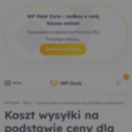
WP Desk Care - zadbaj o swój
biznes online!
Sprawdzona opieka techniczna dla
Twojego sklepu.
Zobacz szczegóły
0
MENU
WP Desk
/
Docs
/
Koszt wysyłki na podstawie ceny dla klas wysyłkowych – Flexible Shipping
Koszt wysyłki na
podstawie ceny dla