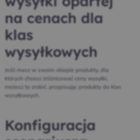
wysyłki opartej
na cenach dla
klas
wysyłkowych
Jeśli masz w swoim sklepie produkty, dla
których chcesz zróżnicować ceny wysyłki,
możesz to zrobić, przypisując produkty do klas
wysyłkowych.
Konfiguracja