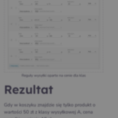
Reguły wysyłki oparte na cenie dla klas
Rezultat
Gdy w koszyku znajdzie się tylko produkt o
wartości 50 zł z klasy wysyłkowej A, cena