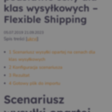
klas wysyłkowych –
Flexible Shipping
05.07.2019
21.09.2023
Spis treści
[
ukryj
]
1
Scenariusz wysyłki opartej na cenach dla
klas wysyłkowych
2
Konfiguracja scenariusza
3
Rezultat
4
Gotowy plik do importu
Scenariusz