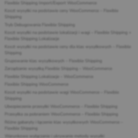
Flexible Shipping Import/Export WooCommerce
Koszt wysyłki na podstawie ceny WooCommerce – Flexible
Shipping
Tryb Debugowania Flexible Shipping
Koszt wysyłki na podstawie lokalizacji i wagi – Flexible Shipping +
Flexible Shipping Lokalizacje
Koszt wysyłki na podstawie ceny dla klas wysyłkowych – Flexible
Shipping
Grupowanie klas wysyłkowych – Flexible Shipping
Zarządzanie wysyłką Flexible Shipping – WooCommerce
Flexible Shipping Lokalizacje – WooCommerce
Flexible Shipping WooCommerce
Koszt wysyłki na podstawie wagi WooCommerce – Flexible
Shipping
Ubezpieczenie przesyłki WooCommerce – Flexible Shipping
Przesyłka za pobraniem WooCommerce – Flexible Shipping
Różne gabaryty i łączenie klas wysyłkowych WooCommerce –
Flexible Shipping
Warunkowe wyłączanie i ukrywanie metody wysyłki