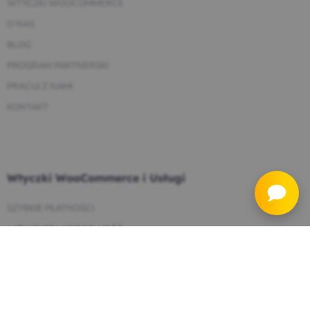
WTYCZKI WOOCOMMERCE
O NAS
BLOG
PROGRAM PARTNERSKI
PRACUJ Z NAMI
KONTAKT
Wtyczki WooCommerce i Usługi
SZYBKIE PŁATNOŚCI
ŁATWIEJSZA KSIĘGOWOŚĆ
INTEGRACJE KURIERSKIE
ZARZĄDZANIE PRODUKTAMI
WP DESK CARE