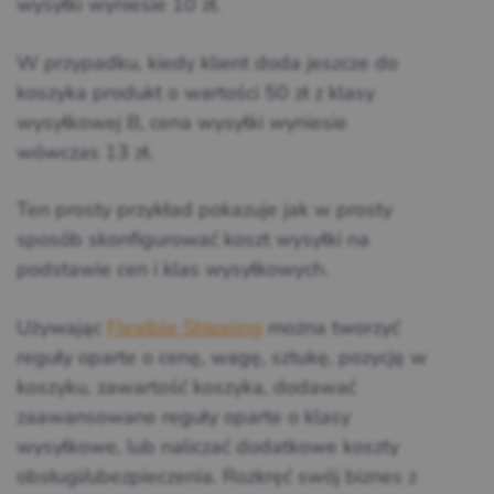
wysyłki wyniesie 10 zł.
W przypadku, kiedy klient doda jeszcze do
koszyka produkt o wartości 50 zł z klasy
wysyłkowej B, cena wysyłki wyniesie
wówczas 13 zł.
Ten prosty przykład pokazuje jak w prosty
sposób skonfigurować koszt wysyłki na
podstawie cen i klas wysyłkowych.
Używając
Flexible Shipping
można tworzyć
reguły oparte o cenę, wagę, sztukę, pozycję w
koszyku, zawartość koszyka, dodawać
zaawansowane reguły oparte o klasy
wysyłkowe, lub naliczać dodatkowe koszty
obsługi/ubezpieczenia. Rozkręć swój biznes z