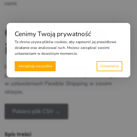
nami.
Gotowy plik do
Cenimy Twoją prywatność
Ta strona używa plików cookies, aby zapewnić jej prawidłowe
importu
działanie oraz analizować ruch. Możesz zarządzać swoimi
ustawieniami w dowolnym momencie.
Poniżej możesz pobrać gotowy plik z
Akceptuję wszystkie
powyższymi ustawieniami i zaimportować go
w ustawieniach Flexible Shipping w swoim
sklepie.
Pobierz plik CSV →
Spis treści