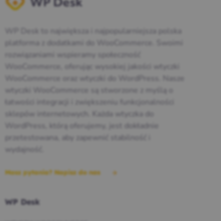
WP Desk to największa i najpopularniejsza polska
platforma z dodatkami do WooCommerce. Swoimi
rozwiązaniami wspieramy społeczność
WooCommerce, oferując wysokiej jakości wtyczki
WooCommerce oraz wtyczki do WordPress. Nasze
wtyczki WooCommerce są stworzone z myślą o
łatwości integracji i zwiększeniu funkcjonalności
sklepów internetowych. Każda wtyczka do
WordPress, którą oferujemy, jest dokładnie
przetestowana, aby zapewnić stabilność i
wydajność.
Masz pytania? Napisz do nas
WP Desk