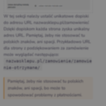
W tej sekcji należy ustalić unikatowe dopiski
do adresu URL nazwasklepu.pl/zamowienie/.
Dzięki dopiskom każda strona zyska unikalny
adres URL. Pamiętaj, żeby nie stosować tu
polskich znaków, ani spacji. Przykładowo URL
dla strony z podziękowaniem za zamówienie
może wyglądać następująco:
nazwasklepu.pl/zamowienie/zamowie
nie-otrzymane/
Pamiętaj, żeby nie stosować tu polskich
znaków, ani spacji, bo może to
spowodować problemy z płatnościami.