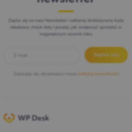
Zapisz się na nasz Newsletter i odbieraj ekskluzywne kody
rabatowe, check-listy i porady, jak zwiększyć sprzedaż w
najgorętszym sezonie roku.
E-mail
*
Zapisując się, akceptujesz naszą
politykę prywatności