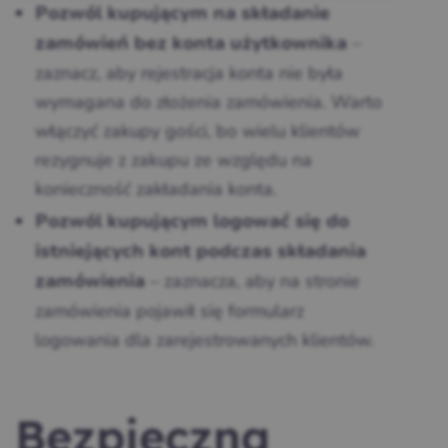
Pozwól kupującym na składanie
–
zamówień bez konta użytkownika
zaznacz, aby rejestracja konta nie była
wymagana do złożenia zamówienia. Warto
włączyć zakupy gości, bo wielu klientów
rezygnuje z zakupu ze względu na
konieczność zakładania konta.
Pozwól kupującym logować się do
istniejących kont podczas składania
– zaznacza, aby na stronie
zamówienia
zamówienia pojawił się formularz
logowania dla zarejestrowanych klientów.
Bezpieczna