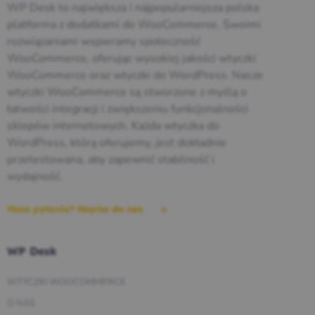
WP Desk to największa i najpopularniejsza polska
platforma z dodatkami do WooCommerce. Swoimi
rozwiązaniami wspieramy społeczność
WooCommerce, oferując wysokiej jakości wtyczki
WooCommerce oraz wtyczki do WordPress. Nasze
wtyczki WooCommerce są stworzone z myślą o
łatwości integracji i zwiększeniu funkcjonalności
sklepów internetowych. Każda wtyczka do
WordPress, którą oferujemy, jest dokładnie
przetestowana, aby zapewnić stabilność i
wydajność.
Masz pytania? Napisz do nas
WP Desk
WTYCZKI WOOCOMMERCE
O NAS