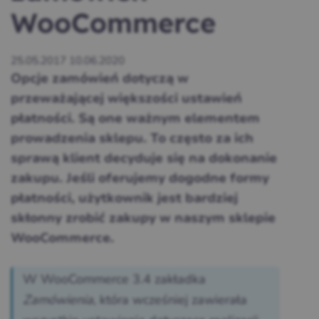
WooCommerce
25.05.2017
10.06.2020
Opcje zamówień dotyczą w
przeważającej większości ustawień
płatności. Są one ważnym elementem
prowadzenia sklepu. To często za ich
sprawą klient decyduje się na dokonanie
zakupu. Jeśli oferujemy dogodne formy
płatności, użytkownik jest bardziej
skłonny zrobić zakupy w naszym sklepie
WooCommerce.
W WooCommerce 3.4 zakładka
Zamówienia
, która wcześniej zawierała