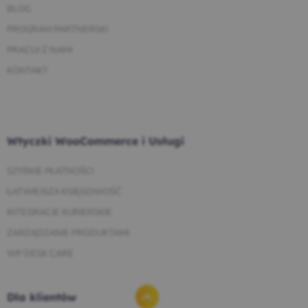
BLOG
PROGRAM PARTNERSKI
PRACUJ Z NAMI
KONTAKT
Wtyczki WooCommerce i Usługi
SZYBKIE PŁATNOŚCI
ŁATWIEJSZA KSIĘGOWOŚĆ
INTEGRACJE KURIERSKIE
ZARZĄDZANIE PRODUKTAMI
WP DESK CARE
Dla klientów