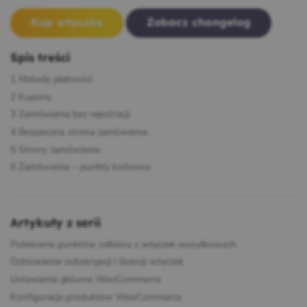
Kup wtyczkę
Zobacz changelog
Spis treści
1
Metody płatności
2
Kupony
3
Zamówienia bez rejestracji
4
Bezpieczna strona zamówienia
5
Strony zamówienia
6
Zamówienie – punkty końcowe
Artykuły z serii
Pobieranie punktów odbioru z wtyczek wysyłkowych
Odnowienie subskrypcji i licencji wtyczek
Ustawienia główne WooCommerce
Konfiguracja produktów WooCommerce