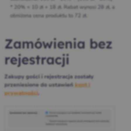
* 20% = 10 zł + 18 zł. Rabat wynosi 28 zł, a
obniżona cena produktu to 72 zł.
Zamówienia bez
rejestracji
Zakupy gości i rejestracja zostały
przeniesione do ustawień
kont i
prywatności
.