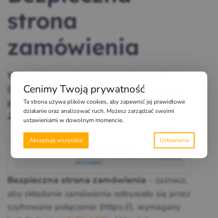
strona
zamówienia
Włączenie szyfrowanego połączenia
Cenimy Twoją prywatność
(https://) na stronie zamówienia zostało
Ta strona używa plików cookies, aby zapewnić jej prawidłowe
przeniesione do zakładki
działanie oraz analizować ruch. Możesz zarządzać swoimi
Zaawansowane
.
ustawieniami w dowolnym momencie.
Akceptuję wszystkie
– zaznacz,
Bezpieczna strona zamówienia
aby składanie zamówienia odbywało się przez
szyfrowane połączenie (https://), wymagany