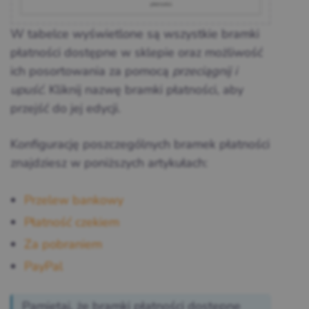
W tabelce wyświetlone są wszystkie bramki
płatności dostępne w sklepie oraz możliwość
ich posortowania za pomocą
przeciągnij i
upuść
. Kliknij nazwę bramki płatności, aby
przejść do jej edycji.
Konfigurację poszczególnych bramek płatności
znajdziesz w poniższych artykułach:
Przelew bankowy
Płatność czekiem
Za pobraniem
PayPal
Pamiętaj, że bramki płatności dostępne