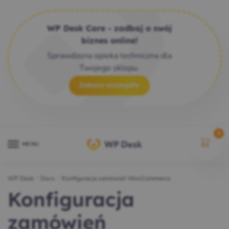
WP Desk Care - zadbaj o swój
biznes online!
Sprawdzona opieka techniczna dla
Twojego sklepu.
Zobacz szczegóły
0
MENU
WP Desk
/
Docs
/
Konfiguracja zamówień WooCommerce
Konfiguracja
zamówień