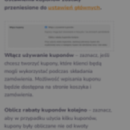
przeniesione do
ustawień głównych
.
– zaznacz, jeśli
Włącz używanie kuponów
chcesz tworzyć kupony, które klienci będą
mogli wykorzystać podczas składania
zamówienia. Możliwość wpisania kuponu
będzie dostępna na stronie koszyka i
zamówienia.
– zaznacz,
Oblicz rabaty kuponów kolejno
aby w przypadku użycia kilku kuponów,
kupony były obliczane nie od kwoty