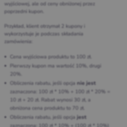
wyjściowej, ale od ceny obniżonej przez
poprzedni kupon.
Przykład, klient otrzymał 2 kupony i
wykorzystuje je podczas składania
zamówienia:
Cena wyjściowa produktu to 100 zł.
Pierwszy kupon ma wartość 10%, drugi
20%.
Obliczenia rabatu, jeśli opcja
nie jest
zaznaczona: 100 zł * 10% + 100 zł * 20% =
10 zł + 20 zł. Rabat wynosi 30 zł, a
obniżona cena produktu to 70 zł.
Obliczenia rabatu, jeśli opcja
jest
zaznaczona: 100 zł * 10% + (100 zł * 10%)