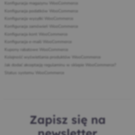
Konfiguracja magazynu WooCommerce
Konfiguracja podatków WooCommerce
Konfiguracja wysyłki WooCommerce
Konfiguracja zamówień WooCommerce
Konfiguracja kont WooCommerce
Konfiguracja e-maili WooCommerce
Kupony rabatowe WooCommerce
Kolejność wyświetlania produktów WooCommerce
Jak dodać akceptację regulaminu w sklepie WooCommerce?
Status systemu WooCommerce
Zapisz się na
newsletter