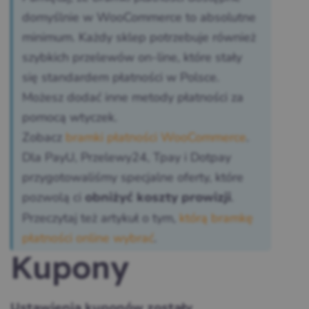
domyślnie w WooCommerce to absolutne
minimum. Każdy sklep potrzebuje również
szybkich przelewów on-line, które stały
się standardem płatności w Polsce.
Możesz dodać inne metody płatności za
pomocą wtyczek.
Zobacz
bramki płatności WooCommerce
.
Dla PayU, Przelewy24, Tpay i Dotpay
przygotowaliśmy specjalne oferty, które
pozwolą ci
.
obniżyć koszty prowizji
Przeczytaj też artykuł o tym,
którą bramkę
płatności online wybrać
.
Kupony
Ustawienia kuponów zostały