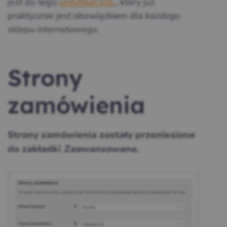
jest do tego
certyfikat SSL
, który już
praktycznie jest obowiązkiem dla każdego
sklepu internetowego.
Strony
zamówienia
Strony zamówienia zostały przeniesione
do zakładki
Zaawansowane
.