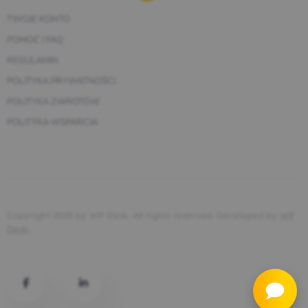
TWOJE KONTO
POMOC I FAQ
REGULAMIN
POLITYKA PRYWATNOŚCI
POLITYKA ZWROTÓW
POLITYKA WSPARCIA
Copyright 2025 by WP Desk. All rights reserved. Developed by
WP
Desk
.