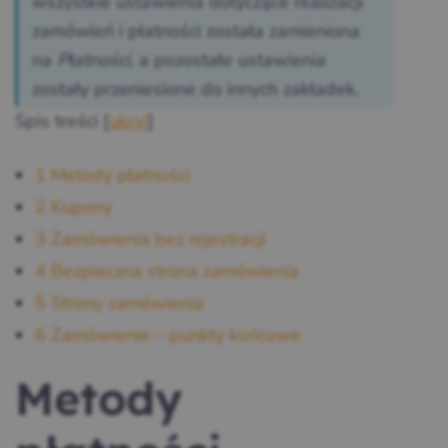
wszystkie ustawienia dotyczące realizacji
zamówień i płatności została zamieniona
na
Płatności
, a pozostałe ustawienia
zostały przeniesione do innych zakładek.
Spis treści
[
ukryj
]
1
Metody płatności
2
Kupony
3
Zamówienia bez rejestracji
4
Bezpieczna strona zamówienia
5
Strony zamówienia
6
Zamówienie – punkty końcowe
Metody