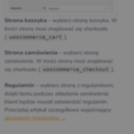
– wybierz stronę koszyka. W
Strona koszyka
treści strony musi znajdować się shortcode
[
].
woocommerce_cart
– wybierz stronę
Strona zamówienia
zamówienia. W treści strony musi znajdować
się shortcode [
].
woocommerce_checkout
– wybierz stronę z regulaminem,
Regulamin
dzięki temu podczas składania zamówienia
klient będzie musiał zatwierdzić regulamin.
Przeczytaj artykuł szczegółowo wyjaśniający
akceptację regulaminu →