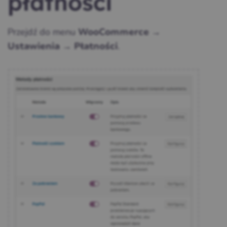
płatności
Przejdź do menu
WooCommerce →
.
Ustawienia → Płatności